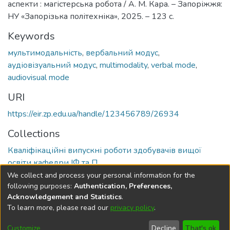
аспекти : магістерська робота / А. М. Кара. – Запоріжжя:
НУ «Запорізька політехніка», 2025. – 123 с.
Keywords
мультимодальність
,
вербальний модус
,
аудіовізуальний модус
,
multimodality
,
verbal mode
,
audiovisual mode
URI
https://eir.zp.edu.ua/handle/123456789/26934
Collections
Кваліфікаційні випускні роботи здобувачів вищої
освіти кафедри ІФ та П
We collect and process your personal information for the
Full item page
following purposes:
Authentication, Preferences,
Acknowledgement and Statistics
.
To learn more, please read our
privacy policy
.
DSpace software
copyright © 2002-2026
LYRASIS
Cookie
Privacy
End User
Send
Customize
Decline
That's ok