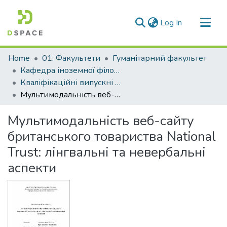
(current)
Log In
Communities & Collections
Home
01. Факультети
Гуманітарний факультет
All of DSpace
Кафедра іноземної філології та перекладу (Кафедра ІФ та П)
Кваліфікаційні випускні роботи здобувачів вищої освіти кафедри ІФ та П
Statistics
Мультимодальність веб-сайту британського товариства National Trust: лінгвальні та невербальні аспекти
Мультимодальність веб-сайту
британського товариства National
Trust: лінгвальні та невербальні
аспекти