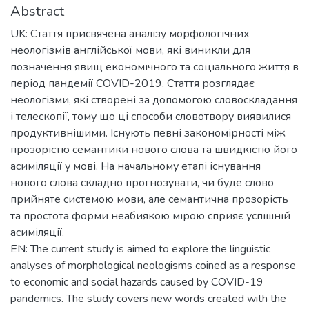
Abstract
UK: Стаття присвячена аналізу морфологічних
неологізмів англійської мови, які виникли для
позначення явищ економічного та соціального життя в
період пандемії COVID-2019. Стаття розглядає
неологізми, які створені за допомогою словоскладання
і телескопії, тому що ці способи словотвору виявилися
продуктивнішими. Існують певні закономірності між
прозорістю семантики нового слова та швидкістю його
асиміляції у мові. На начальному етапі існування
нового слова складно прогнозувати, чи буде слово
прийняте системою мови, але семантична прозорість
та простота форми неабиякою мірою сприяє успішній
асиміляції.
EN: The current study is aimed to explore the linguistic
analyses of morphological neologisms coined as a response
to economic and social hazards caused by COVID-19
pandemics. The study covers new words created with the