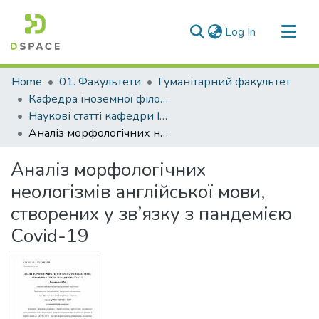
(current)
Log In
Communities & Collections
Home
01. Факультети
Гуманітарний факультет
All of DSpace
Кафедра іноземної філології та перекладу (Кафедра ІФ та П)
Наукові статті кафедри ІФ та П
Statistics
Аналіз морфологічних неологізмів англійської мови, створених у зв’язку з пандемією Сovid-19
Аналіз морфологічних
неологізмів англійської мови,
створених у зв’язку з пандемією
Сovid-19