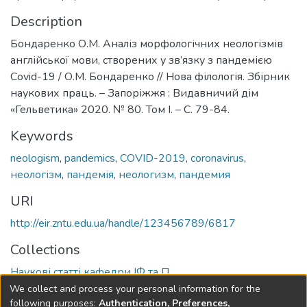
Description
Бондаренко О.М. Аналіз морфологічних неологізмів
англійської мови, створених у зв’язку з пандемією
Сovid-19 / О.М. Бондаренко // Нова філологія. Збірник
наукових праць. – Запоріжжя : Видавничий дім
«Гельветика» 2020. № 80. Том І. – С. 79-84.
Keywords
neologism
,
pandemics
,
COVID-2019
,
coronavirus
,
неологізм
,
пандемія
,
неологизм
,
пандемия
URI
http://eir.zntu.edu.ua/handle/123456789/6817
Collections
Наукові статті кафедри ІФ та П
We collect and process your personal information for the
Full item page
following purposes:
Authentication, Preferences,