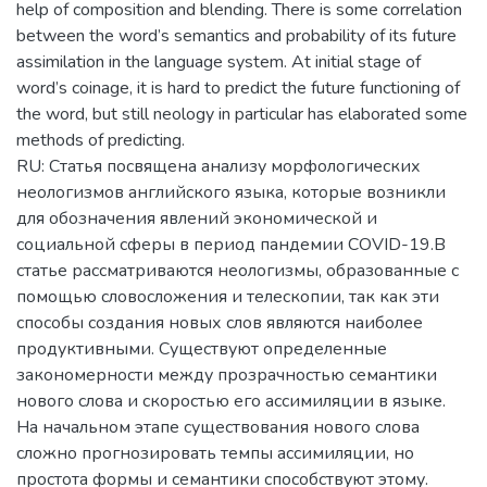
help of composition and blending. There is some correlation
between the word’s semantics and probability of its future
assimilation in the language system. At initial stage of
word’s coinage, it is hard to predict the future functioning of
the word, but still neology in particular has elaborated some
methods of predicting.
RU: Статья посвящена анализу морфологических
неологизмов английского языка, которые возникли
для обозначения явлений экономической и
социальной сферы в период пандемии COVID-19.В
статье рассматриваются неологизмы, образованные с
помощью словосложения и телескопии, так как эти
способы создания новых слов являются наиболее
продуктивными. Существуют определенные
закономерности между прозрачностью семантики
нового слова и скоростью его ассимиляции в языке.
На начальном этапе существования нового слова
сложно прогнозировать темпы ассимиляции, но
простота формы и семантики способствуют этому.