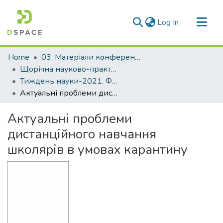
(current)
Log In
Communities & Collections
Home
03. Матеріали конференцій та семінарів
All of DSpace
Щорічна науково-практична конференція «Тиждень науки»
Тиждень науки-2021. Факультет управління фізичною культурою та спортом
Statistics
Актуальні проблеми дистанційного навчання школярів в умовах карантину
Актуальні проблеми
дистанційного навчання
школярів в умовах карантину