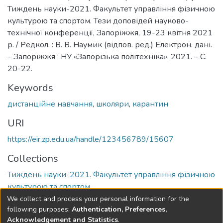
Тиждень науки-2021. Факультет управління фізичною
культурою та спортом. Тези доповідей науково-
технічної конференції, Запоріжжя, 19-23 квітня 2021
р. / Редкол. : В. В. Наумик (відпов. ред.) Електрон. дані.
– Запоріжжя : НУ «Запорізька політехніка», 2021. – С.
20-22.
Keywords
дистанційне навчання
,
школяри
,
карантин
URI
https://eir.zp.edu.ua/handle/123456789/15607
Collections
Тиждень науки-2021. Факультет управління фізичною
культурою та спортом
We collect and process your personal information for the
Full item page
following purposes:
Authentication, Preferences,
Acknowledgement and Statistics
.