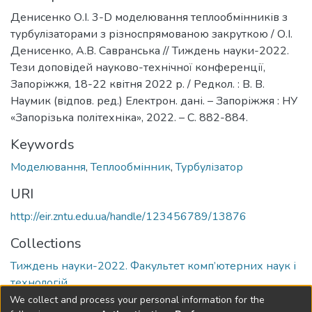
Денисенко О.І. 3-D моделювання теплообмінників з
турбулізаторами з різноспрямованою закруткою / О.І.
Денисенко, А.В. Савранська // Тиждень науки-2022.
Тези доповідей науково-технічної конференції,
Запоріжжя, 18-22 квітня 2022 р. / Редкол. : В. В.
Наумик (відпов. ред.) Електрон. дані. – Запоріжжя : НУ
«Запорізька політехніка», 2022. – С. 882-884.
Keywords
Моделювання
,
Теплообмінник
,
Турбулізатор
URI
http://eir.zntu.edu.ua/handle/123456789/13876
Collections
Тиждень науки-2022. Факультет комп’ютерних наук і
технологій
We collect and process your personal information for the