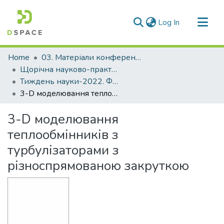
(current)
Log In
Communities & Collections
Home
03. Матеріали конференцій та семінарів
All of DSpace
Щорічна науково-практична конференція «Тиждень науки»
Тиждень науки-2022. Факультет комп’ютерних наук і технологій
Statistics
3-D моделювання теплообмінників з турбулізаторами з різноспрямованою закруткою
3-D моделювання
теплообмінників з
турбулізаторами з
різноспрямованою закруткою