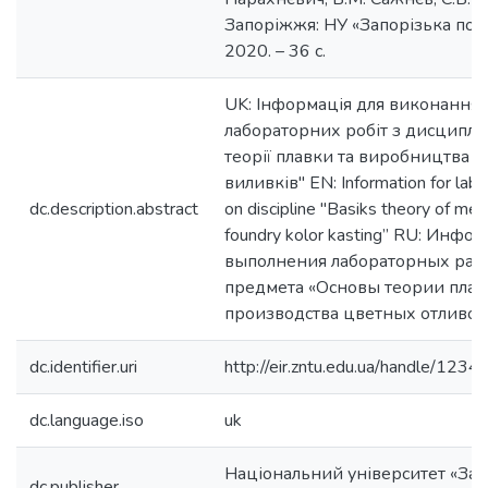
Запоріжжя: НУ «Запорізька полі
2020. – 36 с.
UK: Інформація для виконання
лабораторних робіт з дисциплі
теорії плавки та виробництва 
виливків" EN: Information for lab
dc.description.abstract
on discipline "Basiks theory of mel
foundry kolor kasting” RU: Инфо
выполнения лабораторных рабо
предмета «Основы теории плав
производства цветных отливок
dc.identifier.uri
http://eir.zntu.edu.ua/handle/12
dc.language.iso
uk
Національний університет «Зап
dc.publisher