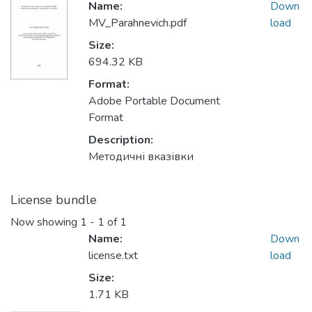
Name:
Down
MV_Parahnevich.pdf
load
Size:
694.32 KB
Format:
Adobe Portable Document
Format
Description:
Методичні вказівки
License bundle
Now showing
1 - 1 of 1
Name:
Down
license.txt
load
Size:
1.71 KB