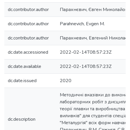
dc.contributor.author
Парахнєвич, Євген Миколайов
dc.contributor.author
Parahnevich, Evgen M.
dc.contributor.author
Парахневич, Евгений Николае
dc.date.accessioned
2022-02-14T08:57:23Z
dc.date.available
2022-02-14T08:57:23Z
dc.date.issued
2020
Методичні вказівки до викона
лабораторних робіт з дисциплі
теорії плавки та виробництва 
виливків" для студентів спеціал
dc.description
"Металургія" всіх форм навчання
Парахнєвич, В.М. Сажнєв, С.В. Т