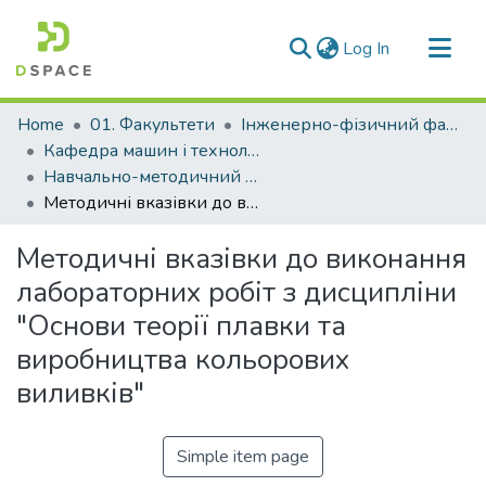
(current)
Log In
Communities & Collections
Home
01. Факультети
Інженерно-фізичний факультет
All of DSpace
Кафедра машин і технології ливарного виробництва (Кафедра М і ТЛВ)
Навчально-методичний комплекс дисциплін кафедри М і ТЛВ
Statistics
Методичні вказівки до виконання лабораторних робіт з дисципліни "Основи теорії плавки та виробництва кольорових виливків"
Методичні вказівки до виконання
лабораторних робіт з дисципліни
"Основи теорії плавки та
виробництва кольорових
виливків"
Simple item page