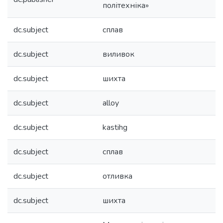
політехніка»
dc.subject
сплав
dc.subject
виливок
dc.subject
шихта
dc.subject
alloy
dc.subject
kastihg
dc.subject
сплав
dc.subject
отливка
dc.subject
шихта