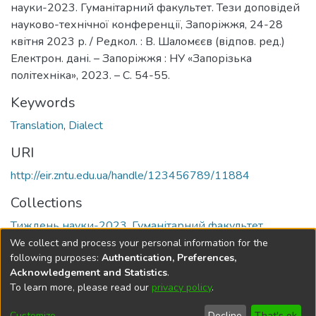
науки-2023. Гуманітарний факультет. Тези доповідей
науково-технічної конференції, Запоріжжя, 24-28
квітня 2023 р. / Редкол. : В. Шаломєєв (відпов. ред.)
Електрон. дані. – Запоріжжя : НУ «Запорізька
політехніка», 2023. – С. 54-55.
Keywords
Translation
,
Dialect
URI
http://eir.zntu.edu.ua/handle/123456789/11884
Collections
Тиждень науки-2023. Гуманітарний факультет
We collect and process your personal information for the
Full item page
following purposes:
Authentication, Preferences,
Acknowledgement and Statistics
.
To learn more, please read our
privacy policy
.
DSpace software
copyright © 2002-2026
LYRASIS
Cookie
Privacy
End User
Send
Customize
Decline
That's ok