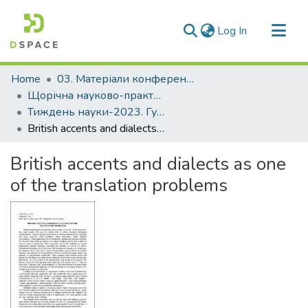
(current)
Log In
Communities & Collections
Home
03. Матеріали конференцій та семінарів
All of DSpace
Щорічна науково-практична конференція «Тиждень науки»
Тиждень науки-2023. Гуманітарний факультет
Statistics
British accents and dialects as one of the translation problems
British accents and dialects as one
of the translation problems