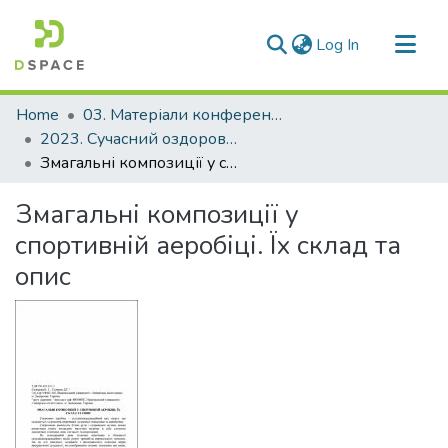
(current)
Log In
Communities & Collections
Home
03. Матеріали конференцій та семінарів
All of DSpace
2023. Сучасний оздоровчий фітнес як інноваційна форма організації навчального процесу здобувачів вищої освіти
Змагальні композиції у спортивній аеробіці. Їх склад та опис
Statistics
Змагальні композиції у
спортивній аеробіці. Їх склад та
опис