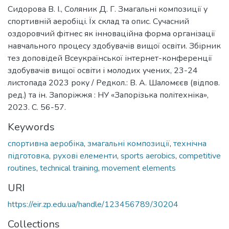
Сидорова В. І., Соляник Д. Г. Змагальні композиції у
спортивній аеробіці. Їх склад та опис. Сучасний
оздоровчий фітнес як інноваційна форма організації
навчального процесу здобувачів вищої освіти. Збірник
тез доповідей Всеукраїнської інтернет-конференції
здобувачів вищої освіти і молодих учених, 23-24
листопада 2023 року / Редкол.: В. А. Шаломєєв (відпов.
ред.) та ін. Запоріжжя : НУ «Запорізька політехніка»,
2023. С. 56-57.
Keywords
спортивна аеробіка
,
змагальні композиції
,
технічна
підготовка
,
рухові елементи
,
sports aerobics
,
competitive
routines
,
technical training
,
movement elements
URI
https://eir.zp.edu.ua/handle/123456789/30204
Collections