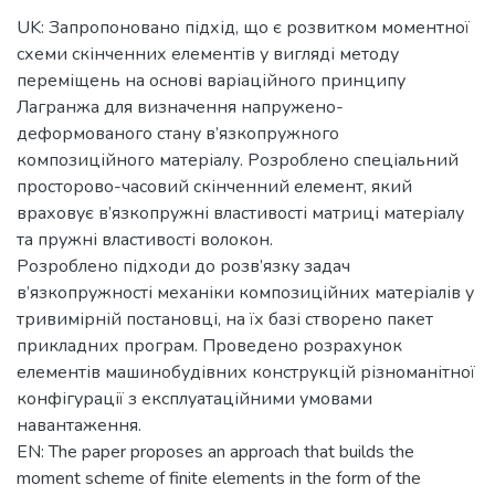
UK: Запропоновано підхід, що є розвитком моментної
схеми скінченних елементів у вигляді методу
переміщень на основі варіаційного принципу
Лагранжа для визначення напружено-
деформованого стану в’язкопружного
композиційного матеріалу. Розроблено спеціальний
просторово-часовий скінченний елемент, який
враховує в’язкопружні властивості матриці матеріалу
та пружні властивості волокон.
Розроблено підходи до розв’язку задач
в’язкопружності механіки композиційних матеріалів у
тривимірній постановці, на їх базі створено пакет
прикладних програм. Проведено розрахунок
елементів машинобудівних конструкцій різноманітної
конфігурації з експлуатаційними умовами
навантаження.
EN: The paper proposes an approach that builds the
moment scheme of finite elements in the form of the