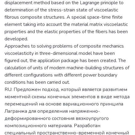
displacement method based on the Lagrange principle to
determination of the stress-strain state of viscoelastic
fibrous composite structures. A special space-time finite
element taking into account the material matrix viscoelastic
properties and the elastic properties of the fibers has been
developed.
Approaches to solving problems of composite mechanics
viscoelasticity in three-dimensional model have been
figured out, the application package has been created. The
calculation of units of modern machine-building structures of
different configurations with different power boundary
conditions has been carried out.
RU: Предложен подход, который является развитием
моментной схемы конечных элементов в виде метода
перемещений на основе вариационного принципа
Лагранжа для определения напряженно-
деформированного состояния вязкоупругого
композиционного материала. Разработан
специальный пространственно-временной конечный