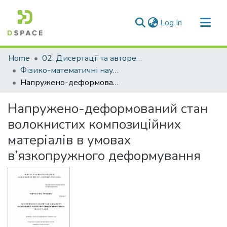
(current)
Log In
Communities & Collections
Home
02. Дисертації та автореферати дисертацій
All of DSpace
Фізико-математичні науки
Напружено-деформований стан волокнистих композиційних матеріалів в умовах в’язкопружного деформування
Statistics
Напружено-деформований стан
волокнистих композиційних
матеріалів в умовах
в’язкопружного деформування