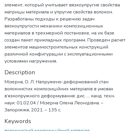
элемент, который учитывает вязкоупругие свойства
матрицы материала и упругие свойства волокон.
Разработаны подходы к решению задач
вязкоупругости механики композиционных
материалов в трехмерной постановке, на их базе
создан пакет прикладных программ. Проведен расчет
элементов машиностроительных конструкций
различной конфигурации с эксплуатационными
условиями нагружения.
Description
Мізерна, О. Л. Напружено-деформований стан
волокнистих композиційних матеріалів в умовах
в’язкопружного деформування: дис. … канд. техн.
наук: 01.02.04 / Мізерна Олена Леонідівна. –
Запоріжжя, 2021. – 135 с.
Keywords
волокнистий композиційний матеріал
,