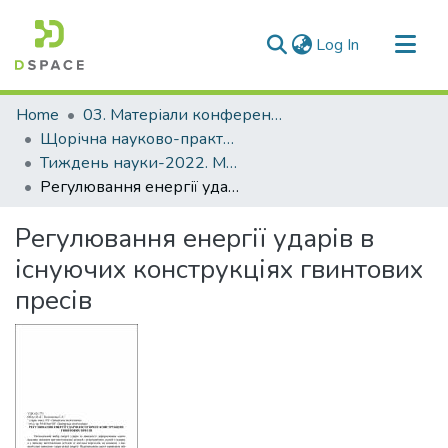
(current)
Log In
Communities & Collections
Home
03. Матеріали конференцій та семінарів
All of DSpace
Щорічна науково-практична конференція «Тиждень науки»
Тиждень науки-2022. Машинобудівний факультет
Statistics
Регулювання енергії ударів в існуючих конструкціях гвинтових пресів
Регулювання енергії ударів в
існуючих конструкціях гвинтових
пресів