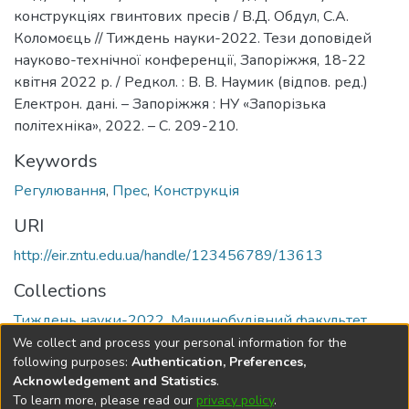
конструкціях гвинтових пресів / В.Д. Обдул, С.А.
Коломоєць // Тиждень науки-2022. Тези доповідей
науково-технічної конференції, Запоріжжя, 18-22
квітня 2022 р. / Редкол. : В. В. Наумик (відпов. ред.)
Електрон. дані. – Запоріжжя : НУ «Запорізька
політехніка», 2022. – С. 209-210.
Keywords
Регулювання
,
Прес
,
Конструкція
URI
http://eir.zntu.edu.ua/handle/123456789/13613
Collections
Тиждень науки-2022. Машинобудівний факультет
We collect and process your personal information for the
Full item page
following purposes:
Authentication, Preferences,
Acknowledgement and Statistics
.
To learn more, please read our
privacy policy
.