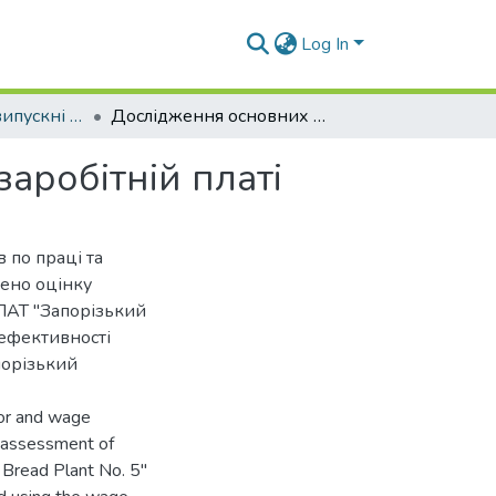
Log In
Кваліфікаційні випускні роботи здобувачів вищої освіти кафедри Б та У
Дослідження основних показників по праці та заробітній платі
аробітній платі
 по праці та
дено оцінку
 ПАТ "Запорізький
ефективності
порізький
bor and wage
e assessment of
a Bread Plant No. 5"