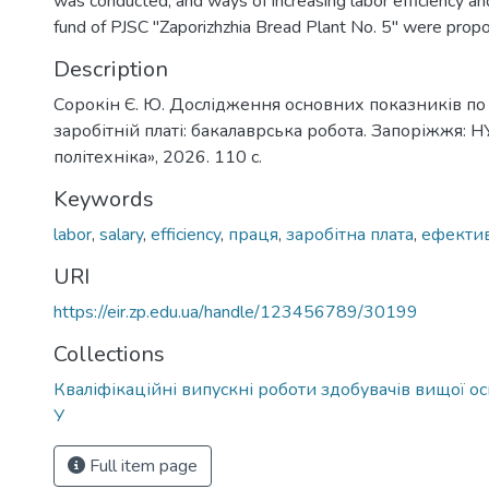
was conducted, and ways of increasing labor efficiency a
fund of PJSC "Zaporizhzhia Bread Plant No. 5" were prop
Description
Сорокін Є. Ю. Дослідження основних показників по 
заробітній платі: бакалаврська робота. Запоріжжя: Н
політехніка», 2026. 110 c.
Keywords
labor
,
salary
,
efficiency
,
праця
,
заробітна плата
,
ефектив
URI
https://eir.zp.edu.ua/handle/123456789/30199
Collections
Кваліфікаційні випускні роботи здобувачів вищої ос
У
Full item page