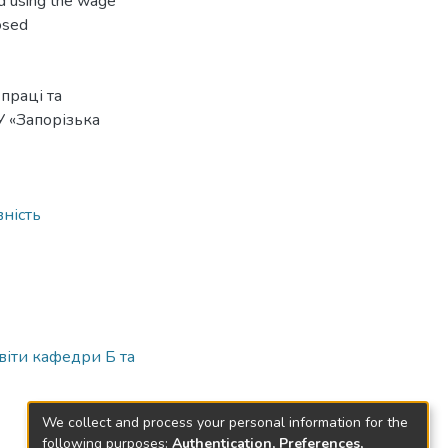
nd using the wage
osed
праці та
У «Запорізька
ність
віти кафедри Б та
We collect and process your personal information for the
following purposes:
Authentication, Preferences,