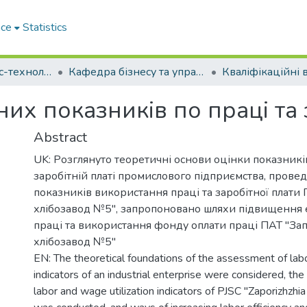
ace
Statistics
Факультет бізнес-технологій та економіки
Кафедра бізнесу та управління (Кафедра Б та У)
х показників по праці та з
Abstract
UK: Розглянуто теоретичні основи оцінки показників
заробітній платі промислового підприємства, прове
показників використання праці та заробітної плати
хлібозавод №5", запропоновано шляхи підвищення 
праці та використання фонду оплати праці ПАТ "За
хлібозавод №5"
EN: The theoretical foundations of the assessment of la
indicators of an industrial enterprise were considered, th
labor and wage utilization indicators of PJSC "Zaporizhzhi