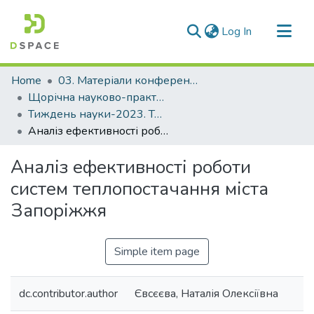
(current)
Log In
Communities & Collections
Home
03. Матеріали конференцій та семінарів
All of DSpace
Щорічна науково-практична конференція «Тиждень науки»
Тиждень науки-2023. Транспортний факультет
Statistics
Аналіз ефективності роботи систем теплопостачання міста Запоріжжя
Аналіз ефективності роботи
систем теплопостачання міста
Запоріжжя
Simple item page
dc.contributor.author
Євсєєва, Наталія Олексіївна