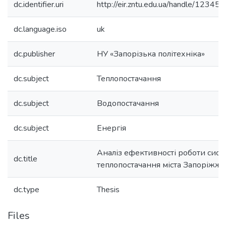
dc.identifier.uri
http://eir.zntu.edu.ua/handle/123
dc.language.iso
uk
dc.publisher
НУ «Запорізька політехніка»
dc.subject
Теплопостачання
dc.subject
Водопостачання
dc.subject
Енергія
Аналіз ефективності роботи сист
dc.title
теплопостачання міста Запоріжжя
dc.type
Thesis
Files