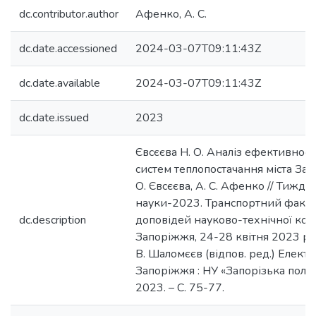
dc.contributor.author
Афенко, А. С.
dc.date.accessioned
2024-03-07T09:11:43Z
dc.date.available
2024-03-07T09:11:43Z
dc.date.issued
2023
Євсєєва Н. О. Аналіз ефективност
систем теплопостачання міста Зап
О. Євсєєва, А. С. Афенко // Тижде
науки-2023. Транспортний факул
dc.description
доповідей науково-технічної кон
Запоріжжя, 24-28 квітня 2023 р. /
В. Шаломєєв (відпов. ред.) Електро
Запоріжжя : НУ «Запорізька політ
2023. – С. 75-77.