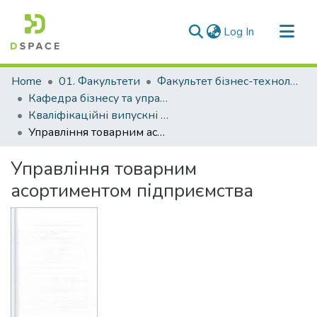
(current)
Log In
Communities & Collections
Home
01. Факультети
Факультет бізнес-технологій та економіки
All of DSpace
Кафедра бізнесу та управління (Кафедра Б та У)
Кваліфікаційні випускні роботи здобувачів вищої освіти кафедри Б та У
Statistics
Управління товарним асортиментом підприємства
Управління товарним
асортиментом підприємства