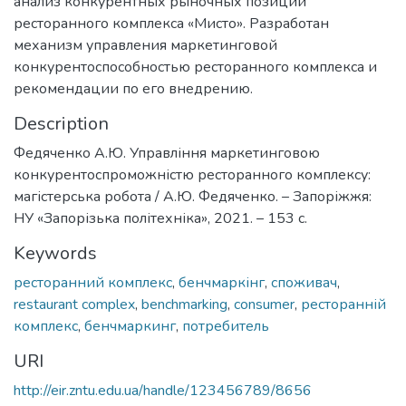
анализ конкурентных рыночных позиций
ресторанного комплекса «Мисто». Разработан
механизм управления маркетинговой
конкурентоспособностью ресторанного комплекса и
рекомендации по его внедрению.
Description
Федяченко А.Ю. Управління маркетинговою
конкурентоспроможністю ресторанного комплексу:
магістерська робота / А.Ю. Федяченко. – Запоріжжя:
НУ «Запорізька політехніка», 2021. – 153 c.
Keywords
ресторанний комплекс
,
бенчмаркінг
,
споживач
,
restaurant complex
,
benchmarking
,
consumer
,
ресторанній
комплекс
,
бенчмаркинг
,
потребитель
URI
http://eir.zntu.edu.ua/handle/123456789/8656