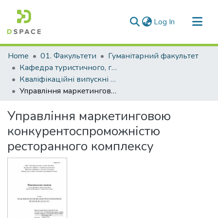
(current)
Log In
Communities & Collections
Home
01. Факультети
Гуманітарний факультет
All of DSpace
Кафедра туристичного, готельного та ресторанного бізнесу (Кафедра ТГ та РБ)
Кваліфікаційні випускні роботи здобувачів вищої освіти кафедри ТГ та РБ
Statistics
Управління маркетинговою конкурентоспроможністю ресторанного комплексу
Управління маркетинговою
конкурентоспроможністю
ресторанного комплексу