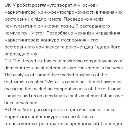
UK: У роботі розглянуто теоретичні основи
маркетингової конкурентоспроможності вітчизняних
ресторанних підприємств. Проведено аналіз
конкурентних ринкових позицій ресторанного
комплексу «Місто». Розроблено механізм управління
маркетинговою конкурентоспроможністю
ресторанного комплексу та рекомендації щодо його
впровадження.
EN: The theoretical bases of marketing competitiveness of
domestic restaurant enterprises are considered in the work.
The analysis of competitive market positions of the
restaurant complex "Misto" is carried out. A mechanism for
managing the marketing competitiveness of the restaurant
complex and recommendations for its implementation have
been developed.
RU: В работе рассмотрены теоретические основы
маркетинговой конкурентоспособности
отечественных ресторанных предприятий. Проведен