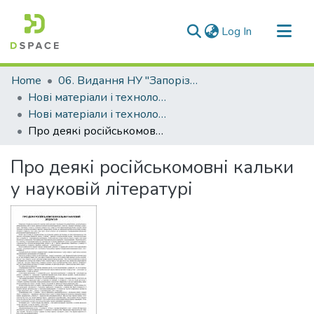
(current)
Log In
Communities & Collections
Home
06. Видання НУ "Запорізька політехніка"
All of DSpace
Нові матеріали і технологіі в металургії та машинобудуванні (НМТ)
Нові матеріали і технології в металургії та машинобудуванні - 2013, №1
Statistics
Про деякі російськомовні кальки у науковій літературі
Про деякі російськомовні кальки
у науковій літературі