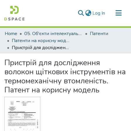
(current)
Log In
Communities & Collections
Home
05. Об'єкти інтелектуальної власності
Патенти
All of DSpace
Патенти на корисну модель
Пристрій для дослідження волокон щіткових інструментів на термомеханічну втомленість. Патент на корисну модель
Statistics
Пристрій для дослідження
волокон щіткових інструментів на
термомеханічну втомленість.
Патент на корисну модель