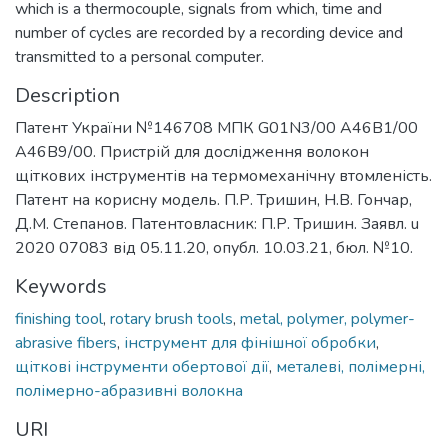
which is a thermocouple, signals from which, time and
number of cycles are recorded by a recording device and
transmitted to a personal computer.
Description
Патент України №146708 МПК G01N3/00 A46B1/00
A46B9/00. Пристрій для дослідження волокон
щіткових інструментів на термомеханічну втомленість.
Патент на корисну модель. П.Р. Тришин, Н.В. Гончар,
Д.М. Степанов. Патентовласник: П.Р. Тришин. Заявл. u
2020 07083 від 05.11.20, опубл. 10.03.21, бюл. №10.
Keywords
finishing tool
,
rotary brush tools
,
metal, polymer, polymer-
abrasive fibers
,
інструмент для фінішної обробки
,
щіткові інструменти обертової дії
,
металеві, полімерні,
полімерно-абразивні волокна
URI