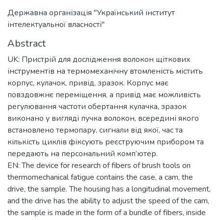
Державна організація "Український інститут
інтелектуальної власності"
Abstract
UK: Пристрій для дослідження волокон щіткових
інструментів на термомеханічну втомленість містить
корпус, кулачок, привід, зразок. Корпус має
повздовжнє переміщення, а привід має можливість
регулювання частоти обертання кулачка, зразок
виконано у вигляді пучка волокон, всередині якого
встановлено термопару, сигнали від якої, час та
кількість циклів фіксують реєструючим прибором та
передають на персональний комп’ютер.
EN: The device for research of fibers of brush tools on
thermomechanical fatigue contains the case, a cam, the
drive, the sample. The housing has a longitudinal movement,
and the drive has the ability to adjust the speed of the cam,
the sample is made in the form of a bundle of fibers, inside