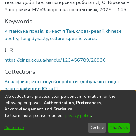
текстах доби Тан: магістерська робота / Д. О. Кірєєва –
Запоріжжя: НУ «Запорізька політехніка», 2025. – 145 с.
Keywords
китайська поезія
,
династія Тан
,
слова-реалії
,
chinese
poetry
,
Tang dynasty
,
culture-specific words
URI
https://eir.zp.edu.ua/handle/123456789/26936
Collections
Кваліфікаційні випускні роботи здобувачів вищої
освіти кафедри ІФ та П
We collect and process your personal information for the
Full item page
following purposes:
Authentication, Preferences,
Acknowledgement and Statistics
.
To learn more, please read our
privacy policy
.
DSpace software
copyright © 2002-2026
LYRASIS
Cookie
Privacy
End User
Send
Customize
Decline
That's ok
settings
policy
Agreement
Feedback