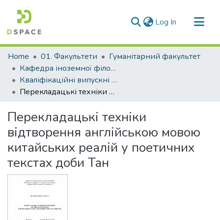
(current)
Log In
Communities & Collections
Home
01. Факультети
Гуманітарний факультет
All of DSpace
Кафедра іноземної філології та перекладу (Кафедра ІФ та П)
Кваліфікаційні випускні роботи здобувачів вищої освіти кафедри ІФ та П
Statistics
Перекладацькі техніки відтворення англійською мовою китайських реалій у поетичних текстах доби Тан
Перекладацькі техніки
відтворення англійською мовою
китайських реалій у поетичних
текстах доби Тан