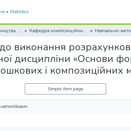
ace
Statistics
Факультет будівництва, архітектури та дизайну
Кафедра композиційних матеріалів, хімії та технологій (Кафедра КМХ та Т)
 до виконання розрахунко
ної дисципліни «Основи ф
рошкових і композиційних м
Simple item page
Анатолійович