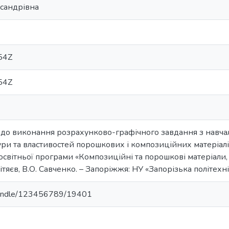
ксандрівна
54Z
54Z
 до виконання розрахунково-графічного завдання з навча
и та властивостей порошкових і композиційних матеріалів
освітньої програми «Композиційні та порошкові матеріали,
 ітяєв, В.О. Савченко. – Запоріжжя: НУ «Запорізька політехнік
a/handle/123456789/19401