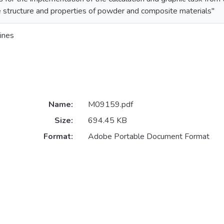
he structure and properties of powder and composite materials"
ines
Name:
M09159.pdf
Size:
694.45 KB
Format:
Adobe Portable Document Format