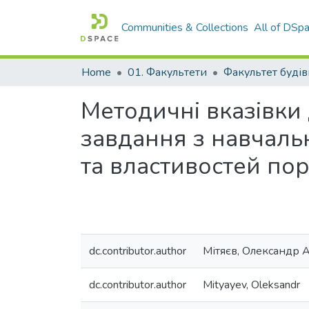
Communities & Collections
All of DSp
Home
01. Факультети
Методичні вказівки
завдання з навчаль
та властивостей по
dc.contributor.author
Мітяєв, Олександр 
dc.contributor.author
Mityayev, Oleksandr