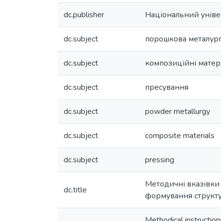
dc.publisher
Національний універ
dc.subject
порошкова металург
dc.subject
композиційні матер
dc.subject
пресування
dc.subject
powder metallurgy
dc.subject
composite materials
dc.subject
pressing
Методичні вказівки
dc.title
формування структу
Methodical instruction