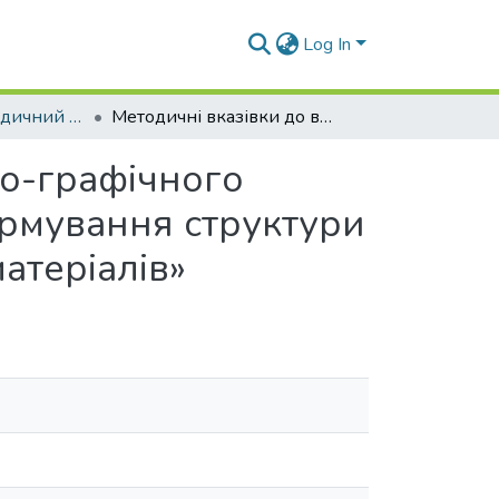
Log In
Навчально-методичний комплекс дисциплін кафедри КМХ та Т
Методичні вказівки до виконання розрахунково-графічного завдання з навчальної дисципліни «Основи формування структури та властивостей порошкових і композиційних матеріалів»
во-графічного
ормування структури
атеріалів»