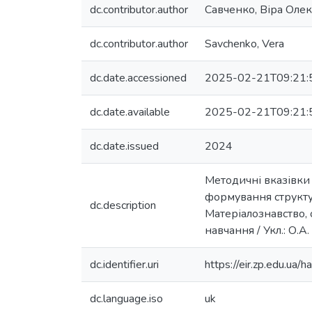
dc.contributor.author
Савченко, Віра Оле
dc.contributor.author
Savchenko, Vera
dc.date.accessioned
2025-02-21T09:21:
dc.date.available
2025-02-21T09:21:
dc.date.issued
2024
Методичні вказівки
формування структур
dc.description
Матеріалознавство, 
навчання / Укл.: О.А.
dc.identifier.uri
https://eir.zp.edu.u
dc.language.iso
uk