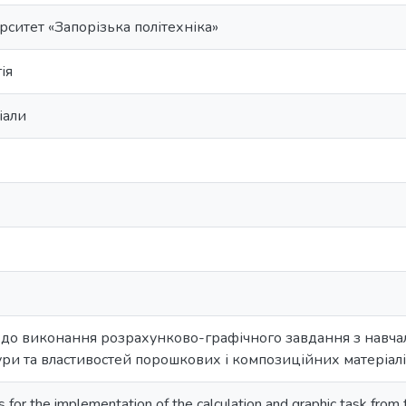
ситет «Запорізька політехніка»
ія
іали
 до виконання розрахунково-графічного завдання з навча
ри та властивостей порошкових і композиційних матеріалі
s for the implementation of the calculation and graphic task from