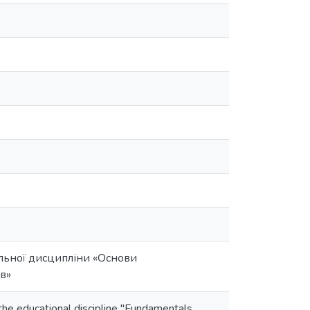
льної дисципліни «Основи
в»
 the educational discipline "Fundamentals