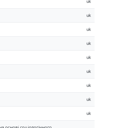
uk
uk
uk
uk
uk
uk
uk
uk
uk
а основі соціологічного