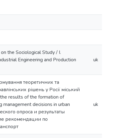
 the Sociological Study / I.
Industrial Engineering and Production
uk
формування теоретичних та
влінських рішень у Росії міський
he results of the formation of
ing management decisions in urban
uk
ческого опроса и результаты
ие рекомендации по
анспорт