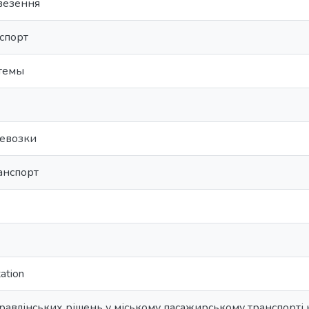
везення
спорт
темы
ревозки
анспорт
ation
авлінських рішень у міському пасажирському транспорті н