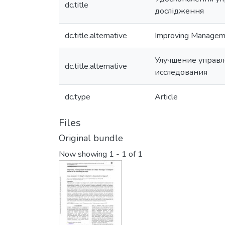
dc.title
дослідження
dc.title.alternative
Improving Manageme
Улучшение управл
dc.title.alternative
исследования
dc.type
Article
Files
Original bundle
Now showing
1 - 1 of 1