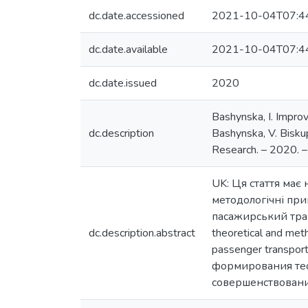
dc.date.accessioned
2021-10-04T07:4
dc.date.available
2021-10-04T07:4
dc.date.issued
2020
Bashynska, I. Impro
dc.description
Bashynska, V. Biskup
Research. – 2020. – 
UK: Ця стаття має
методологічні при
пасажирський трансп
dc.description.abstract
theoretical and met
passenger transpo
формирования тео
совершенствовани