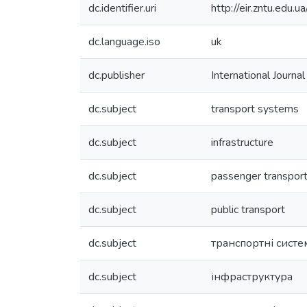
dc.identifier.uri
http://eir.zntu.ed
dc.language.iso
uk
dc.publisher
International Journa
dc.subject
transport systems
dc.subject
infrastructure
dc.subject
passenger transport
dc.subject
public transport
dc.subject
транспортні систе
dc.subject
інфраструктура