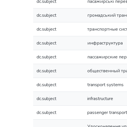
dc.subject
пасажирські пере
dc.subject
громадський тран
dc.subject
транспортные сис
dc.subject
инфраструктура
dc.subject
пассажирские пе
dc.subject
общественный тр
dc.subject
transport systems
dc.subject
infrastructure
dc.subject
passenger transport
Удосконалення упр