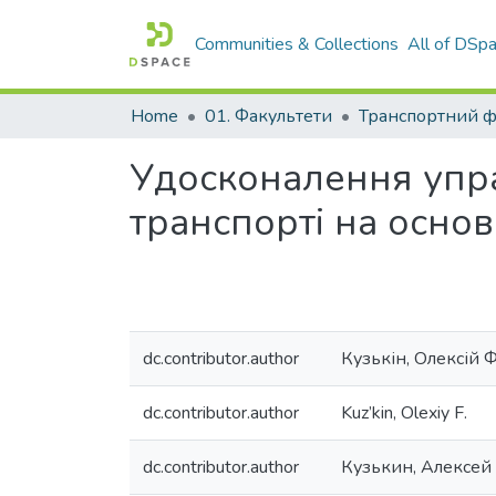
Communities & Collections
All of DSp
Home
01. Факультети
Транспортний ф
Удосконалення упра
транспорті на основ
dc.contributor.author
Кузькін, Олексій 
dc.contributor.author
Kuz’kin, Olexiy F.
dc.contributor.author
Кузькин, Алексей