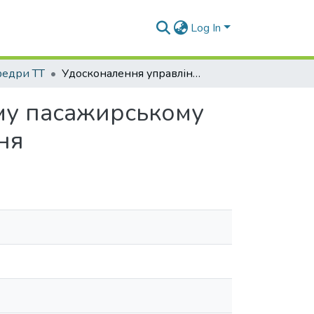
Log In
афедри ТТ
Удосконалення управлінських рішень у міському пасажирському транспорті на основі соціологічного дослідження
ому пасажирському
ня