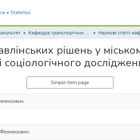
ace
Statistics
акультет
Кафедра транспортних технологій (Кафедра ТТ)
Наукові статті к
влінських рішень у міськ
і соціологічного досліджен
Simple item page
Феліксович
 Феликсович