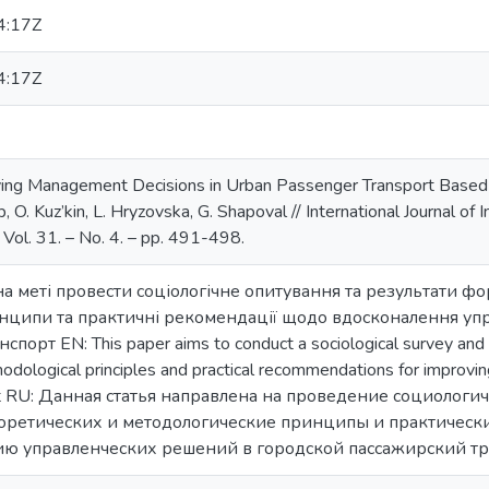
4:17Z
4:17Z
ving Management Decisions in Urban Passenger Transport Based on
, O. Kuz’kin, L. Hryzovska, G. Shapoval // International Journal of 
Vol. 31. – No. 4. – pp. 491-498.
 на меті провести соціологічне опитування та результати 
нципи та практичні рекомендації щодо вдосконалення упра
орт EN: This paper aims to conduct a sociological survey and t
hodological principles and practical recommendations for improv
rt RU: Данная статья направлена на проведение социологи
ретических и методологические принципы и практическ
ю управленческих решений в городской пассажирский тр