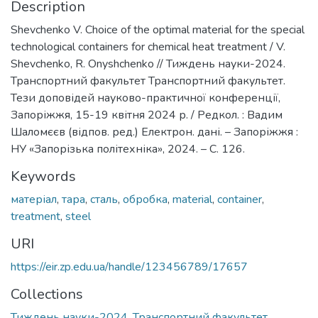
Description
Shevchenko V. Choice of the optimal material for the special
technological containers for chemical heat treatment / V.
Shevchenko, R. Onyshchenko // Тиждень науки-2024.
Транспортний факультет Транспортний факультет.
Тези доповідей науково-практичної конференції,
Запоріжжя, 15-19 квітня 2024 р. / Редкол. : Вадим
Шаломєєв (відпов. ред.) Електрон. дані. – Запоріжжя :
НУ «Запорізька політехніка», 2024. – С. 126.
Keywords
матеріал
,
тара
,
сталь
,
обробка
,
material
,
container
,
treatment
,
steel
URI
https://eir.zp.edu.ua/handle/123456789/17657
Collections
Тиждень науки-2024. Транспортний факультет