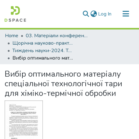
(current)
Log In
Communities & Collections
Home
03. Матеріали конференцій та семінарів
All of DSpace
Щорічна науково-практична конференція «Тиждень науки»
Тиждень науки-2024. Транспортний факультет
Statistics
Вибір оптимального матеріалу спеціальної технологічної тари для хіміко-термічної обробки
Вибір оптимального матеріалу
спеціальної технологічної тари
для хіміко-термічної обробки