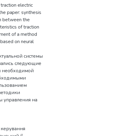
raction electric
the paper: synthesis
on between the
ristics of traction
pment of a method
m based on neural
ктуальной системы
ешались следующие
ия необходимой
обходимыми
ользованием
методики
ы управления на
и керування