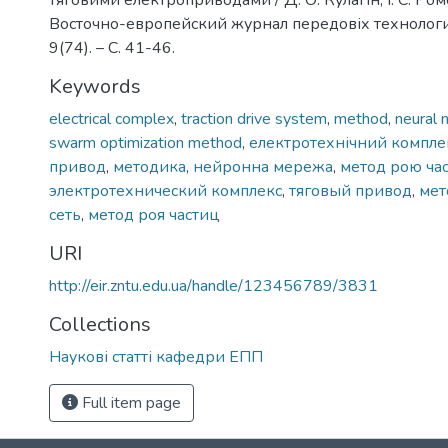
тяговими електроприводами / Д. О. Кулагін, І. С. Ром
Восточно-европейский журнал передовіх технологи
9(74). – С. 41-46.
Keywords
electrical complex
,
traction drive system
,
method
,
neural 
swarm optimization method
,
електротехнічний компле
привод
,
методика
,
нейронна мережа
,
метод рою ча
электротехнический комплекс
,
тяговый привод
,
мет
сеть
,
метод роя частиц
URI
http://eir.zntu.edu.ua/handle/123456789/3831
Collections
Наукові статті кафедри ЕПП
Full item page