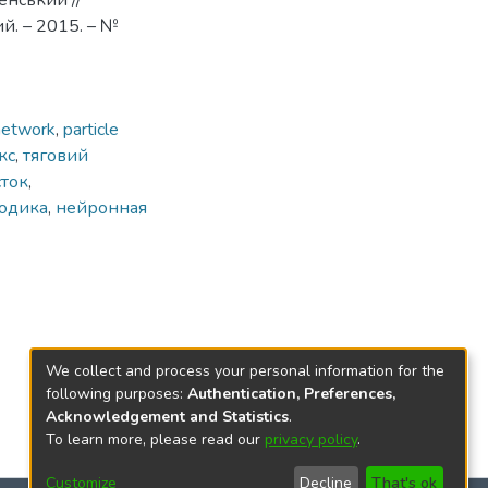
енський //
й. – 2015. – №
network
,
particle
кс
,
тяговий
сток
,
одика
,
нейронная
We collect and process your personal information for the
following purposes:
Authentication, Preferences,
Acknowledgement and Statistics
.
To learn more, please read our
privacy policy
.
Customize
Decline
That's ok