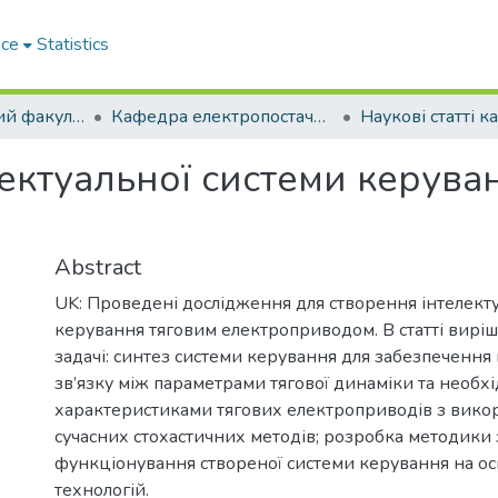
ace
Statistics
Електротехнічний факультет
Кафедра електропостачання промислових підприємств (Кафедра ЕПП)
ектуальної системи керува
Abstract
UK: Проведені дослідження для створення інтелект
керування тяговим електроприводом. В статті виріш
задачі: синтез системи керування для забезпечення
зв’язку між параметрами тягової динаміки та необх
характеристиками тягових електроприводів з вико
сучасних стохастичних методів; розробка методики
функціонування створеної системи керування на о
технологій.