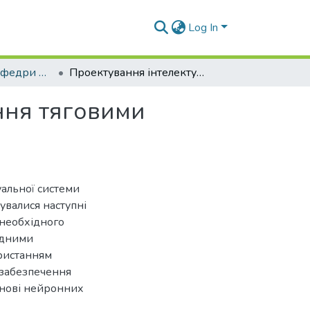
Log In
Наукові статті кафедри ЕПП
Проектування інтелектуальної системи керування тяговими електроприводами
ння тяговими
уальної системи
увалися наступні
 необхідного
ідними
ристанням
 забезпечення
снові нейронних