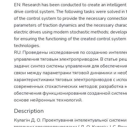
EN: Research has been conducted to create an intelligent t
drive control system. The following tasks were solved in 
of the control system to provide the necessary connecti
parameters of traction dynamics and the necessary characte
electric drives using modern stochastic methods; develo
for ensuring the functioning of the created control syste
technologies.
RU: Проведены исследования по созданию интелле
управления тяговым электроприводом. В статье р
задачи: синтез системы управления для обеспечен
связи между параметрами тяговой динамики и не
характеристиками тяговых электроприводов с исп
современных стохастических методов; разработка 
обеспечения функционирования созданной систем
основе нейронных технологий.
Description
Кулагін Д. О. Проектування інтелектуальної систем