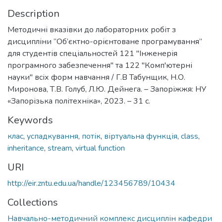
Description
Методичні вказівки до лабораторних робіт з
дисципліни “Об’єктно-орієнтоване програмування”
для студентів спеціальностей 121 "Інженерія
програмного забезпечення" та 122 "Комп'ютерні
науки" всіх форм навчання / Г.В Табунщик, Н.О.
Миронова, Т.В. Голуб, Л.Ю. Дейнега. – Запоріжжя: НУ
«Запорізька політехніка», 2023. – 31 с.
Keywords
клас
,
успадкування
,
потік
,
віртуальна функція
,
class
,
inheritance
,
stream
,
virtual function
URI
http://eir.zntu.edu.ua/handle/123456789/10434
Collections
Навчально-методичний комплекс дисциплін кафедри