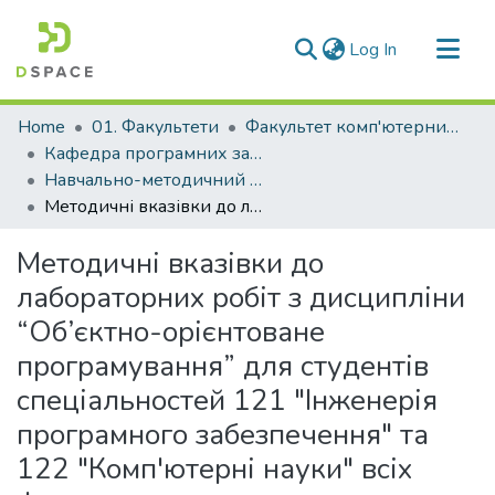
(current)
Log In
Communities & Collections
Home
01. Факультети
Факультет комп'ютерних наук і технологій
All of DSpace
Кафедра програмних засобів (Кафедра ПЗ)
Навчально-методичний комплекс дисциплін кафедри ПЗ
Statistics
Методичні вказівки до лабораторних робіт з дисципліни “Об’єктно-орієнтоване програмування” для студентів спеціальностей 121 "Інженерія програмного забезпечення" та 122 "Комп'ютерні науки" всіх форм навчання
Методичні вказівки до
лабораторних робіт з дисципліни
“Об’єктно-орієнтоване
програмування” для студентів
спеціальностей 121 "Інженерія
програмного забезпечення" та
122 "Комп'ютерні науки" всіх