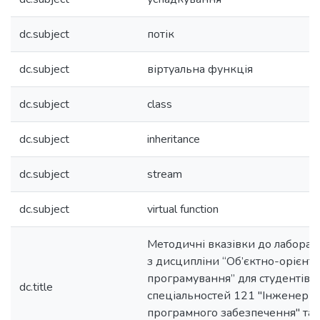
dc.subject
потік
dc.subject
віртуальна функція
dc.subject
class
dc.subject
inheritance
dc.subject
stream
dc.subject
virtual function
Методичні вказівки до лаборат
з дисципліни “Об’єктно-орієнт
програмування” для студентів
dc.title
спеціальностей 121 "Інженерія
програмного забезпечення" та 