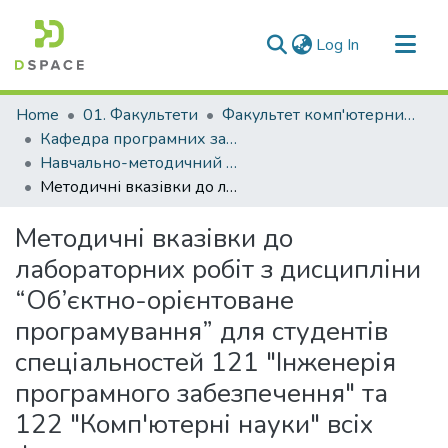
(current)
Log In
Communities & Collections
Home
01. Факультети
Факультет комп'ютерних наук і технологій
All of DSpace
Кафедра програмних засобів (Кафедра ПЗ)
Навчально-методичний комплекс дисциплін кафедри ПЗ
Statistics
Методичні вказівки до лабораторних робіт з дисципліни “Об’єктно-орієнтоване програмування” для студентів спеціальностей 121 "Інженерія програмного забезпечення" та 122 "Комп'ютерні науки" всіх форм навчання
Методичні вказівки до
лабораторних робіт з дисципліни
“Об’єктно-орієнтоване
програмування” для студентів
спеціальностей 121 "Інженерія
програмного забезпечення" та
122 "Комп'ютерні науки" всіх