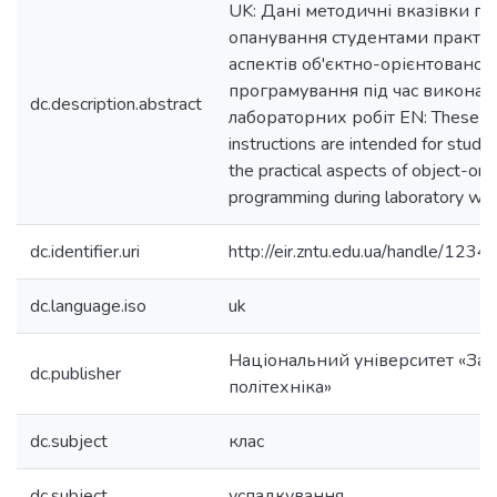
UK: Дані методичні вказівки пр
опанування студентами практи
аспектів об'єктно-орієнтованог
програмування під час виконан
dc.description.abstract
лабораторних робіт EN: These m
instructions are intended for stude
the practical aspects of object-ori
programming during laboratory wo
dc.identifier.uri
http://eir.zntu.edu.ua/handle/12
dc.language.iso
uk
Національний університет «Зап
dc.publisher
політехніка»
dc.subject
клас
dc.subject
успадкування