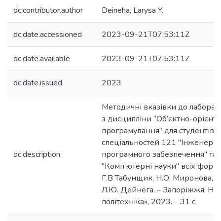
dc.contributor.author
Deineha, Larysa Y.
dc.date.accessioned
2023-09-21T07:53:11Z
dc.date.available
2023-09-21T07:53:11Z
dc.date.issued
2023
Методичні вказівки до лаборат
з дисципліни “Об’єктно-орієнт
програмування” для студентів
спеціальностей 121 "Інженерія
dc.description
програмного забезпечення" та 
"Комп'ютерні науки" всіх форм 
Г.В Табунщик, Н.О. Миронова, Т.
Л.Ю. Дейнега. – Запоріжжя: НУ
політехніка», 2023. – 31 с.