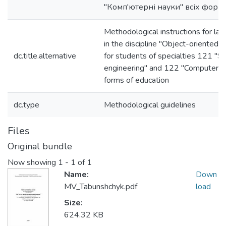
"Комп'ютерні науки" всіх форм
Methodological instructions for la
in the discipline "Object-oriented
dc.title.alternative
for students of specialties 121 "S
engineering" and 122 "Computer sci
forms of education
dc.type
Methodological guidelines
Files
Original bundle
Now showing
1 - 1 of 1
Name:
Down
MV_Tabunshchyk.pdf
load
Size:
624.32 KB