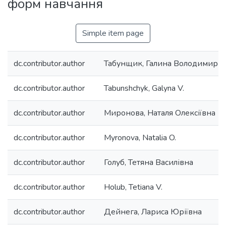
форм навчання
Simple item page
dc.contributor.author
Табунщик, Галина Володимирів
dc.contributor.author
Tabunshchyk, Galyna V.
dc.contributor.author
Миронова, Наталя Олексіївна
dc.contributor.author
Myronova, Natalia O.
dc.contributor.author
Голуб, Тетяна Василівна
dc.contributor.author
Holub, Tetiana V.
dc.contributor.author
Дейнега, Лариса Юріївна