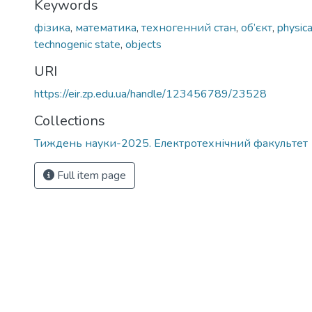
Keywords
фізика
,
математика
,
техногенний стан
,
об’єкт
,
physica
technogenic state
,
objects
URI
https://eir.zp.edu.ua/handle/123456789/23528
Collections
Тиждень науки-2025. Електротехнічний факультет
Full item page