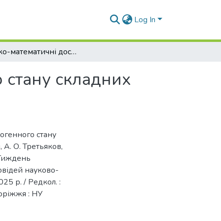
Log In
Фізико-математичні дослідження техногенного стану складних електромеханічних об’єктів
 стану складних
ногенного стану
 А. О. Третьяков,
/ Тиждень
овідей науково-
5 р. / Редкол. :
оріжжя : НУ