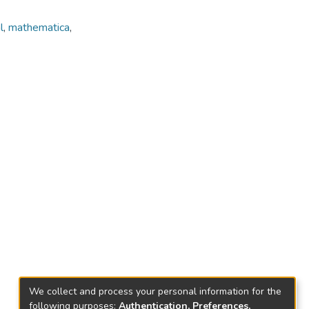
l
,
mathematica
,
We collect and process your personal information for the
following purposes:
Authentication, Preferences,