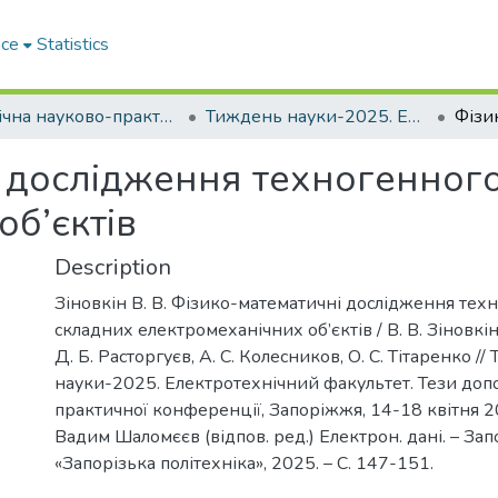
ace
Statistics
Щорічна науково-практична конференція «Тиждень науки»
Тиждень науки-2025. Електротехнічний факультет
 дослідження техногенного
об’єктів
Description
Зіновкін В. В. Фізико-математичні дослідження тех
складних електромеханічних об’єктів / В. В. Зіновкін,
Д. Б. Расторгуєв, А. С. Колесников, О. С. Тітаренко /
науки-2025. Електротехнічний факультет. Тези доп
практичної конференції, Запоріжжя, 14-18 квітня 202
Вадим Шаломєєв (відпов. ред.) Електрон. дані. – Зап
«Запорізька політехніка», 2025. – С. 147-151.