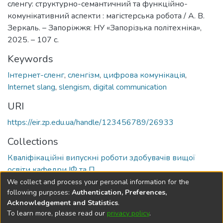
сленгу: структурно-семантичний та функційно-
комунікативний аспекти : магістерська робота / А. В.
Зеркаль. – Запоріжжя: НУ «Запорізька політехніка»,
2025. – 107 с.
Keywords
Інтернет-сленг
,
сленгізм
,
цифрова комунікація
,
Internet slang
,
slengism
,
digital communication
URI
https://eir.zp.edu.ua/handle/123456789/26933
Collections
Кваліфікаційні випускні роботи здобувачів вищої
освіти кафедри ІФ та П
We collect and process your personal information for the
Full item page
following purposes:
Authentication, Preferences,
Acknowledgement and Statistics
.
To learn more, please read our
privacy policy
.
DSpace software
copyright © 2002-2026
LYRASIS