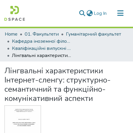
(current)
Log In
Communities & Collections
Home
01. Факультети
Гуманітарний факультет
All of DSpace
Кафедра іноземної філології та перекладу (Кафедра ІФ та П)
Кваліфікаційні випускні роботи здобувачів вищої освіти кафедри ІФ та П
Statistics
Лінгвальні характеристики Інтернет-сленгу: структурно-семантичний та функційно-комунікативний аспекти
Лінгвальні характеристики
Інтернет-сленгу: структурно-
семантичний та функційно-
комунікативний аспекти