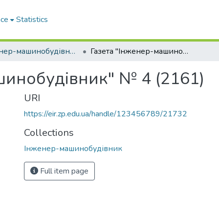
ace
Statistics
Інженер-машинобудівник
Газета "Інженер-машинобудівник" № 4 (2161)
шинобудівник" № 4 (2161)
URI
https://eir.zp.edu.ua/handle/123456789/21732
Collections
Інженер-машинобудівник
Full item page