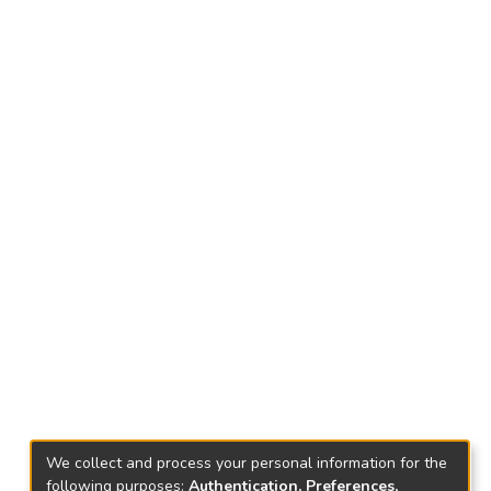
We collect and process your personal information for the
following purposes:
Authentication, Preferences,