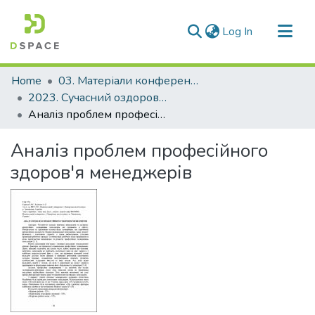
(current)
Log In
Communities & Collections
Home
03. Матеріали конференцій та семінарів
All of DSpace
2023. Сучасний оздоровчий фітнес як інноваційна форма організації навчального процесу здобувачів вищої освіти
Аналіз проблем професійного здоров'я менеджерів
Statistics
Аналіз проблем професійного
здоров'я менеджерів