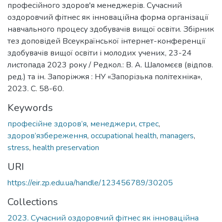
професійного здоров'я менеджерів. Сучасний
оздоровчий фітнес як інноваційна форма організації
навчального процесу здобувачів вищої освіти. Збірник
тез доповідей Всеукраїнської інтернет-конференції
здобувачів вищої освіти і молодих учених, 23-24
листопада 2023 року / Редкол.: В. А. Шаломєєв (відпов.
ред.) та ін. Запоріжжя : НУ «Запорізька політехніка»,
2023. С. 58-60.
Keywords
професійне здоров’я
,
менеджери
,
стрес
,
здоров’язбереження
,
occupational health
,
managers
,
stress
,
health preservation
URI
https://eir.zp.edu.ua/handle/123456789/30205
Collections
2023. Сучасний оздоровчий фітнес як інноваційна