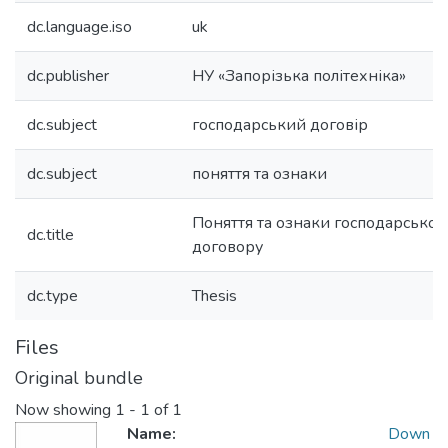
dc.language.iso
uk
dc.publisher
НУ «Запорізька політехніка»
dc.subject
господарський договір
dc.subject
поняття та ознаки
Поняття та ознаки господарськог
dc.title
договору
dc.type
Thesis
Files
Original bundle
Now showing
1 - 1 of 1
Name:
Down