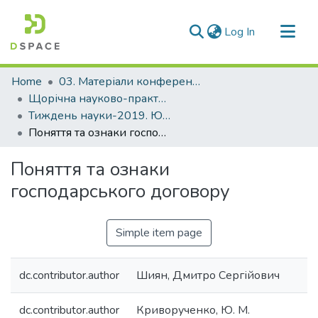
(current)
Log In
Communities & Collections
Home
03. Матеріали конференцій та семінарів
All of DSpace
Щорічна науково-практична конференція «Тиждень науки»
Тиждень науки-2019. Юридичний факультет
Statistics
Поняття та ознаки господарського договору
Поняття та ознаки
господарського договору
Simple item page
dc.contributor.author
Шиян, Дмитро Сергійович
dc.contributor.author
Криворученко, Ю. М.