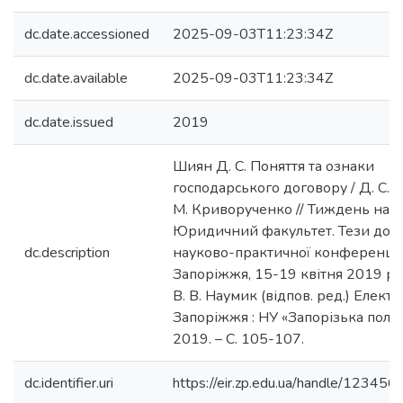
dc.date.accessioned
2025-09-03T11:23:34Z
dc.date.available
2025-09-03T11:23:34Z
dc.date.issued
2019
Шиян Д. С. Поняття та ознаки
господарського договору / Д. С. 
М. Криворученко // Тиждень нау
Юридичний факультет. Тези доп
dc.description
науково-практичної конференції
Запоріжжя, 15-19 квітня 2019 р. /
В. В. Наумик (відпов. ред.) Електро
Запоріжжя : НУ «Запорізька політ
2019. – С. 105-107.
dc.identifier.uri
https://eir.zp.edu.ua/handle/1234