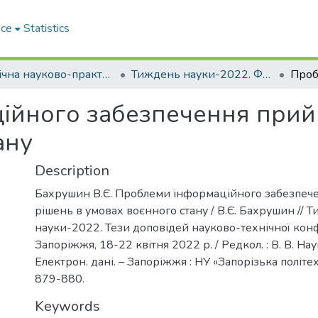
ace
Statistics
Щорічна науково-практична конференція «Тиждень науки»
Тиждень науки-2022. Факультет комп’ютерних наук і технологій
ійного забезпечення прийн
ану
Description
Бахрушин В.Є. Проблеми інформаційного забезпеч
рішень в умовах воєнного стану / В.Є. Бахрушин // 
науки-2022. Тези доповідей науково-технічної кон
Запоріжжя, 18-22 квітня 2022 р. / Редкол. : В. В. Нау
Електрон. дані. – Запоріжжя : НУ «Запорізька політехн
879-880.
Keywords