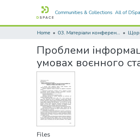
Communities & Collections
All of DSp
Home
03. Матеріали конференцій та семінарів
Проблеми інформац
умовах воєнного ст
Files