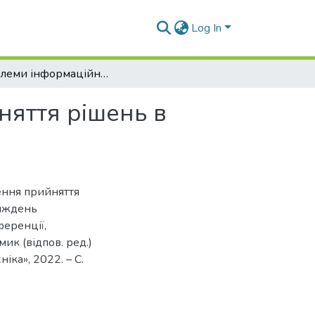
Log In
Проблеми інформаційного забезпечення прийняття рішень в умовах воєнного стану
яття рішень в
ення прийняття
Тиждень
ференції,
мик (відпов. ред.)
іка», 2022. – С.