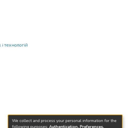
і технологій
We collect and process your personal information for the
following purposes:
Authentication, Preferences,