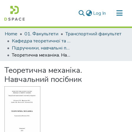
(current)
Log In
Communities & Collections
Home
01. Факультети
Транспортний факультет
All of DSpace
Кафедра теоретичної та прикладної механіки (Кафедра Т та ПМ)
Підручники, навчальні посібники кафедри Т та ПМ
Statistics
Теоретична механіка. Навчальний посібник
Теоретична механіка.
Навчальний посібник