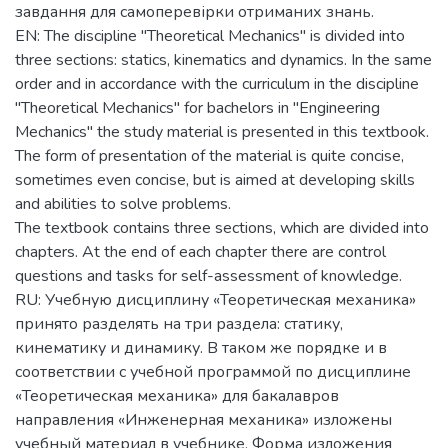
завдання для самоперевірки отриманих знань.
EN: The discipline "Theoretical Mechanics" is divided into
three sections: statics, kinematics and dynamics. In the same
order and in accordance with the curriculum in the discipline
"Theoretical Mechanics" for bachelors in "Engineering
Mechanics" the study material is presented in this textbook.
The form of presentation of the material is quite concise,
sometimes even concise, but is aimed at developing skills
and abilities to solve problems.
The textbook contains three sections, which are divided into
chapters. At the end of each chapter there are control
questions and tasks for self-assessment of knowledge.
RU: Учебную дисциплину «Теоретическая механика»
принято разделять на три раздела: статику,
кинематику и динамику. В таком же порядке и в
соответствии с учебной программой по дисциплине
«Теоретическая механика» для бакалавров
направления «Инженерная механика» изложены
учебный материал в учебнике. Форма изложения