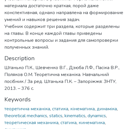
материала достаточно краткая, порой даже
конспективная, однако направлена на формирование
умений и навыков решения задач.
Учебник содержит три раздела, которые разделены
на главы. В конце каждой главы приведены
контрольные вопросы и задания для самопроверки
полученных знаний.
Description
Штанько П.К., Шевченко В.Г., Дзюба Л.Ф., Пасіка В.Р.,
Поляков О.М. Теоретична механіка. Навчальний
посібник / За ред. Штанька П.К. – Запоріжжя: ЗНТУ,
2013. – 376 с.
Keywords
теоретична механіка
,
статика
,
кінематика
,
динаміка
,
theoretical mechanics
,
statics
,
kinematics
,
dynamics
,
теоретическая механика
,
статика
,
кинематика
,