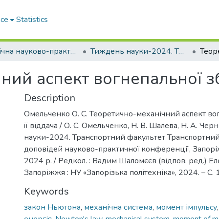
ace
Statistics
Щорічна науково-практична конференція «Тиждень науки»
Тиждень науки-2024. Транспортний факультет
ий аспект вогнепальної збр
Description
Омельченко О. С. Теоретично-механічний аспект вог
її віддача / О. С. Омельченко, Н. В. Шалева, Н. А. Че
науки-2024. Транспортний факультет Транспортний
доповідей науково-практичної конференції, Запорі
2024 р. / Редкол. : Вадим Шаломєєв (відпов. ред.) Еле
Запоріжжя : НУ «Запорізька політехніка», 2024. – С.
Keywords
закон Ньютона
,
механічна система
,
момент імпульсу