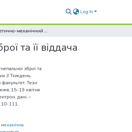
Log In
Теоретично-механічний аспект вогнепальної зброї та її віддача
ої та її віддача
непальної зброї та
рних // Тиждень
 факультет. Тези
жжя, 15-19 квітня
ктрон. дані. –
 110-111.
,
механічна