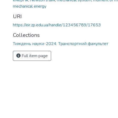
енергія
,
Newton's law
,
mechanical system
,
moment of 
mechanical energy
URI
https://eir.zp.edu.ua/handle/123456789/17653
Collections
Тиждень науки-2024. Транспортний факультет
Full item page