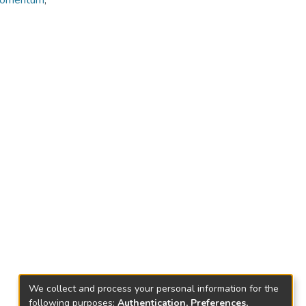
momentum
,
We collect and process your personal information for the
following purposes:
Authentication, Preferences,