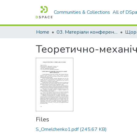
Communities & Collections
All of DSp
Home
03. Матеріали конференцій та семінарів
Теоретично-механічн
Files
S_Omelchenko1.pdf
(245.67 KB)