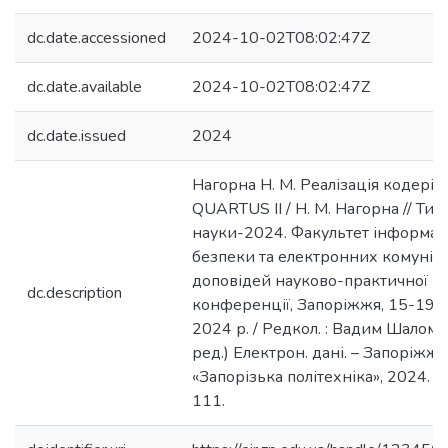
dc.date.accessioned
2024-10-02T08:02:47Z
dc.date.available
2024-10-02T08:02:47Z
dc.date.issued
2024
Нагорна Н. М. Реалізація кодерів
QUARTUS II / Н. М. Нагорна // Ти
науки-2024. Факультет інформац
безпеки та електронних комуніка
доповідей науково-практичної
dc.description
конференції, Запоріжжя, 15-19 к
2024 р. / Редкол. : Вадим Шаломєє
ред.) Електрон. дані. – Запоріжжя
«Запорізька політехніка», 2024. –
111.