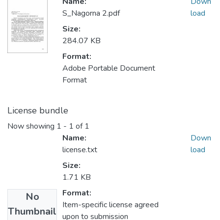
Name:
Down
S_Nagorna 2.pdf
load
Size:
284.07 KB
Format:
Adobe Portable Document
Format
License bundle
Now showing
1 - 1 of 1
Name:
Down
license.txt
load
Size:
1.71 KB
Format:
No
Item-specific license agreed
Thumbnail
upon to submission