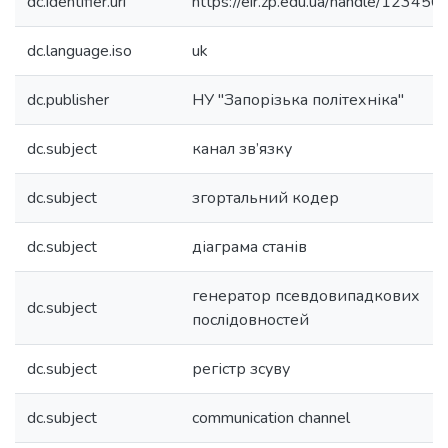
dc.identifier.uri
https://eir.zp.edu.ua/handle/1234
dc.language.iso
uk
dc.publisher
НУ "Запорізька політехніка"
dc.subject
канал зв’язку
dc.subject
згортальний кодер
dc.subject
діаграма станів
генератор псевдовипадкових
dc.subject
послідовностей
dc.subject
регістр зсуву
dc.subject
communication channel