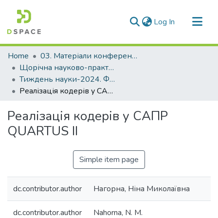
(current)
Log In
Communities & Collections
Home
03. Матеріали конференцій та семінарів
All of DSpace
Щорічна науково-практична конференція «Тиждень науки»
Тиждень науки-2024. Факультет інформаційної безпеки та електронних комунікацій
Statistics
Реалізація кодерів у САПР QUARTUS II
Реалізація кодерів у САПР
QUARTUS II
Simple item page
dc.contributor.author
Нагорна, Ніна Миколаївна
dc.contributor.author
Nahorna, N. M.