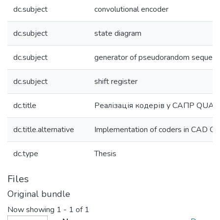
dc.subject
convolutional encoder
dc.subject
state diagram
dc.subject
generator of pseudorandom sequen
dc.subject
shift register
dc.title
Реалізація кодерів у САПР QUAR
dc.title.alternative
Implementation of coders in CAD Q
dc.type
Thesis
Files
Original bundle
Now showing
1 - 1 of 1