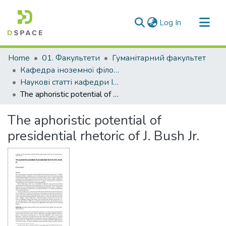
(current)
Log In
Communities & Collections
Home
01. Факультети
Гуманітарний факультет
All of DSpace
Кафедра іноземної філології та перекладу (Кафедра ІФ та П)
Наукові статті кафедри ІФ та П
Statistics
The aphoristic potential of presidential rhetoric of J. Bush Jr.
The aphoristic potential of
presidential rhetoric of J. Bush Jr.