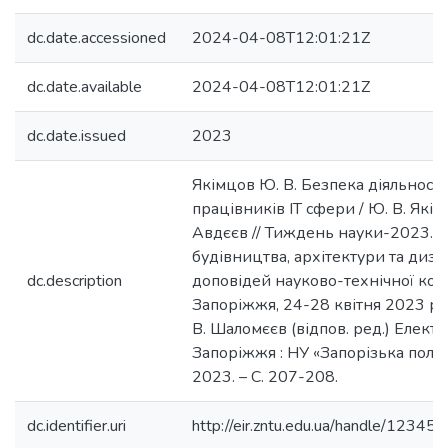
dc.date.accessioned
2024-04-08T12:01:21Z
dc.date.available
2024-04-08T12:01:21Z
dc.date.issued
2023
Якімцов Ю. В. Безпека діяльності
працівників ІТ сфери / Ю. В. Якім
Авдєєв // Тиждень науки-2023. 
будівництва, архітектури та диза
dc.description
доповідей науково-технічної кон
Запоріжжя, 24-28 квітня 2023 р. /
В. Шаломєєв (відпов. ред.) Електро
Запоріжжя : НУ «Запорізька політ
2023. – С. 207-208.
dc.identifier.uri
http://eir.zntu.edu.ua/handle/123