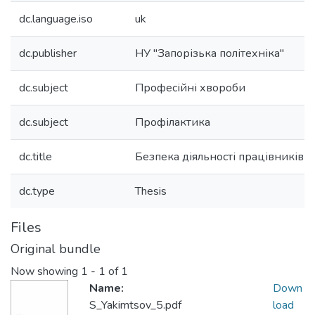
dc.language.iso
uk
dc.publisher
НУ "Запорізька політехніка"
dc.subject
Професійні хвороби
dc.subject
Профілактика
dc.title
Безпека діяльності працівників І
dc.type
Thesis
Files
Original bundle
Now showing
1 - 1 of 1
Name:
Down
S_Yakimtsov_5.pdf
load