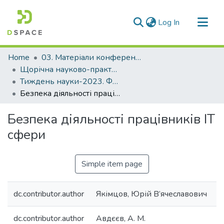
(current)
Log In
Communities & Collections
Home
03. Матеріали конференцій та семінарів
All of DSpace
Щорічна науково-практична конференція «Тиждень науки»
Тиждень науки-2023. Факультет будівництва, архітектури та дизайну
Statistics
Безпека діяльності працівників ІТ сфери
Безпека діяльності працівників ІТ
сфери
Simple item page
dc.contributor.author
Якімцов, Юрій В’ячеславович
dc.contributor.author
Авдєєв, А. М.