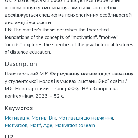
UK: У магістерській роботі описуються теоретичні
основи поняття «мотивація», «мотив», «потреби»
досліджується специфіка психологічних особливостей
дистанційної освіти.
EN: The master's thesis describes the theoretical
foundations of the concepts of "motivation", "motive",
"needs", explores the specifics of the psychological features
of distance education.
Description
Новотарський М.Є. Формування мотивації до навчання
у студентської молоді в умовах дистанційної освіти /
М.Є. Новотарський – Запоріжжя: НУ «Запорізька
політехніка», 2023. – 52 c.
Keywords
Мотивація
,
Мотив
,
Вік
,
Мотивація до навчання
,
Motivation
,
Motif
,
Age
,
Motivation to learn
URI