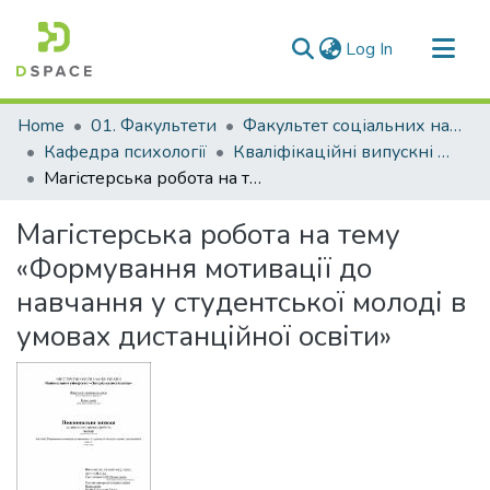
(current)
Log In
Communities & Collections
Home
01. Факультети
Факультет соціальних наук
All of DSpace
Кафедра психології
Кваліфікаційні випускні роботи здобувачів вищої освіти кафедри психології
Магістерська робота на тему «Формування мотивації до навчання у студентської молоді в умовах дистанційної освіти»
Statistics
Магістерська робота на тему
«Формування мотивації до
навчання у студентської молоді в
умовах дистанційної освіти»