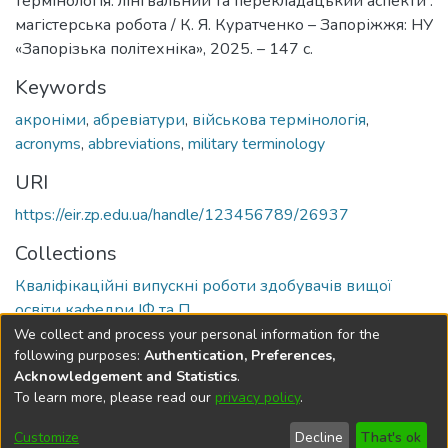
термінологія: лінгвальний та перекладацький аспекти :
магістерська робота / К. Я. Куратченко – Запоріжжя: НУ
«Запорізька політехніка», 2025. – 147 с.
Keywords
акроніми
,
абревіатури
,
військова термінологія
,
acronyms
,
abbreviations
,
military terminology
URI
https://eir.zp.edu.ua/handle/123456789/26937
Collections
Кваліфікаційні випускні роботи здобувачів вищої
освіти кафедри ІФ та П
We collect and process your personal information for the
Full item page
following purposes:
Authentication, Preferences,
Acknowledgement and Statistics
.
To learn more, please read our
privacy policy
.
DSpace software
copyright © 2002-2026
LYRASIS
Cookie
Privacy
End User
Send
Customize
Decline
That's ok