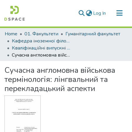
(current)
Log In
Communities & Collections
Home
01. Факультети
Гуманітарний факультет
All of DSpace
Кафедра іноземної філології та перекладу (Кафедра ІФ та П)
Кваліфікаційні випускні роботи здобувачів вищої освіти кафедри ІФ та П
Statistics
Сучасна англомовна військова термінологія: лінгвальний та перекладацький аспекти
Сучасна англомовна військова
термінологія: лінгвальний та
перекладацький аспекти