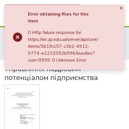
×
(current)
Log In
Error obtaining files for this
item
Communities & Collections
0 Http failure response for
Home
01. Факультети
Факультет бізнес-технологій та економіки
https://eir.zp.edu.ua/server/api/core/
All of DSpace
Кафедра менеджменту та адміністрування (Кафедра М та А)
items/5619cc57-c3b2-4912-
Кваліфікаційні випускні роботи здобувачів вищої освіти кафедри М та А
Statistics
9774-e2232052b996/bundles?
Управління кадровим потенціалом підприємства
size=9999: 0 Unknown Error
Управління кадровим
потенціалом підприємства