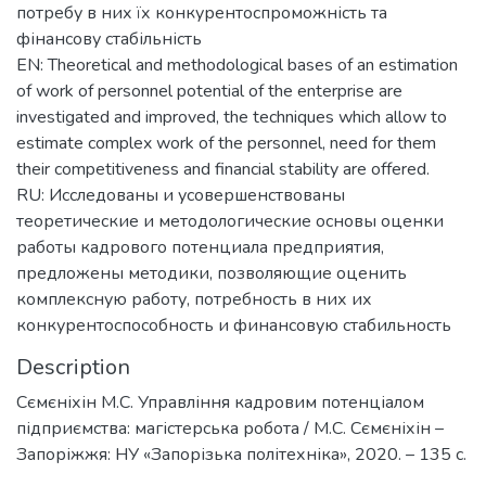
потребу в них їх конкурентоспроможність та
фінансову стабільність
EN: Theoretical and methodological bases of an estimation
of work of personnel potential of the enterprise are
investigated and improved, the techniques which allow to
estimate complex work of the personnel, need for them
their competitiveness and financial stability are offered.
RU: Исследованы и усовершенствованы
теоретические и методологические основы оценки
работы кадрового потенциала предприятия,
предложены методики, позволяющие оценить
комплексную работу, потребность в них их
конкурентоспособность и финансовую стабильность
Description
Сємєніхін М.С. Управління кадровим потенціалом
підприємства: магістерська робота / М.С. Сємєніхін –
Запоріжжя: НУ «Запорізька політехніка», 2020. – 135 с.