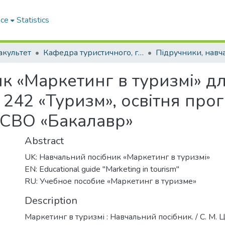
ace
Statistics
акультет
Кафедра туристичного, готельного та ресторанного бізнесу (Кафедра ТГ та РБ)
к «Маркетинг в туризмі» дл
і 242 «Туризм», освітня про
 СВО «Бакалавр»
Abstract
UK: Навчальний посібник «Маркетинг в туризмі»
EN: Educational guide "Marketing in tourism"
RU: Учебное пособие «Маркетинг в туризме»
Description
Маркетинг в туризмі : Навчальний посібник. / С. М. Цв