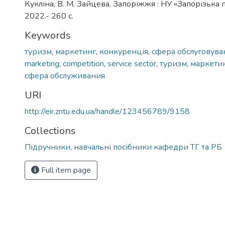
Кукліна, В. М. Зайцева. Запоріжжя : НУ «Запорізька п
2022.- 260 с.
Keywords
туризм
,
маркетинг
,
конкуренція
,
сфера обслуговува
marketing
,
competition
,
service sector
,
туризм
,
маркети
сфера обслуживания
URI
http://eir.zntu.edu.ua/handle/123456789/9158
Collections
Підручники, навчальні посібники кафедри ТГ та РБ
Full item page