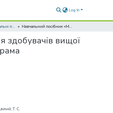
Log In
Підручники, навчальні посібники кафедри ТГ та РБ
Навчальний посібник «Маркетинг в туризмі» для здобувачів вищої освіти спеціальності 242 «Туризм», освітня програма «Туризмознавство», СВО «Бакалавр»
я здобувачів вищої
грама
ілий, Т. С.