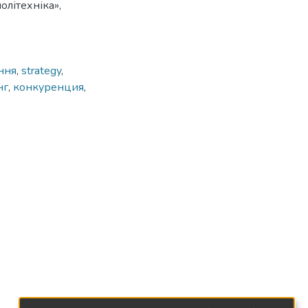
олітехніка»,
ння
,
strategy
,
нг
,
конкуренция
,