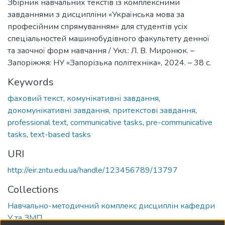
Збірник навчальних текстів із комплексними
завданнями з дисципліни «Українська мова за
професійним спрямуванням» для студентів усіх
спеціальностей машинобудівного факультету денної
та заочної форм навчання / Укл.: Л. В. Миронюк. –
Запоріжжя: НУ «Запорізька політехніка», 2024. – 38 с.
Keywords
фаховий текст
,
комунікативні завдання
,
докомунікативні завдання
,
притекстові завдання
,
professional text
,
communicative tasks
,
pre-communicative
tasks
,
text-based tasks
URI
http://eir.zntu.edu.ua/handle/123456789/13797
Collections
Навчально-методичний комплекс дисциплін кафедри
У та ЗМП