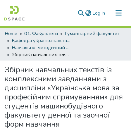
(current)
Log In
Communities & Collections
Home
01. Факультети
Гуманітарний факультет
All of DSpace
Кафедра українознавства та загальної мовної підготовки (Кафедра У та ЗМП)
Навчально-методичний комплекс дисциплін кафедри У та ЗМП
Statistics
Збірник навчальних текстів із комплексними завданнями з дисципліни «Українська мова за професійним спрямуванням» для студентів машинобудівного факультету денної та заочної форм навчання
Збірник навчальних текстів із
комплексними завданнями з
дисципліни «Українська мова за
професійним спрямуванням» для
студентів машинобудівного
факультету денної та заочної
форм навчання