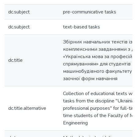
dc.subject
pre-communicative tasks
dc.subject
text-based tasks
Збірник навчальних текстів із
комплексними завданнями з д
«Українська мова за професійн
dc.title
спрямуванням» для студентів
машинобудівного факультету де
заочної форм навчання
Collection of educational texts wi
tasks from the discipline "Ukrainia
dc.title.alternative
professional purposes" for full-tim
time students of the Faculty of Me
Engineering