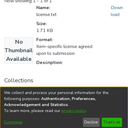
Now showing
1 - 1 of 1
Name:
Down
license.txt
load
Size:
1.71 KB
Format:
No
Item-specific license agreed
Thumbnail
upon to submission
Available
Description:
Collections
Навчально-методичний комплекс дисциплін кафедри
We collect and process your personal information for the
У та ЗМП
following purposes:
Authentication, Preferences,
Acknowledgement and Statistics
.
To learn more, please read our
privacy policy
.
DSpace software
copyright © 2002-2026
LYRASIS
Cookie
Privacy
End User
Send
Customize
Decline
That's ok
settings
policy
Agreement
Feedback