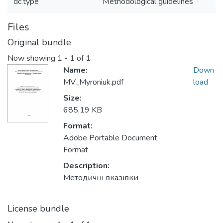
dc.type
Methodological guidelines
Files
Original bundle
Now showing
1 - 1 of 1
Name:
Down
MV_Myroniuk.pdf
load
Size:
685.19 KB
Format:
Adobe Portable Document
Format
Description:
Методичні вказівки
License bundle