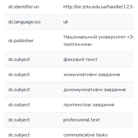
dc.identifier.uri
http://eir.zntu.edu.ua/handle/12
dc.language.iso
uk
Національний університет «Зап
dc.publisher
політехніка»
dc.subject
фаховий текст
dc.subject
комунікативні завдання
dc.subject
докомунікативні завдання
dc.subject
притекстові завдання
dc.subject
professional text
dc.subject
communicative tasks