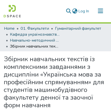
(current)
Log In
Communities & Collections
Home
01. Факультети
Гуманітарний факультет
All of DSpace
Кафедра українознавства та загальної мовної підготовки (Кафедра У та ЗМП)
Навчально-методичний комплекс дисциплін кафедри У та ЗМП
Statistics
Збірник навчальних текстів із комплексними завданнями з дисципліни «Українська мова за професійним спрямуванням» для студентів машинобудівного факультету денної та заочної форм навчання
Збірник навчальних текстів із
комплексними завданнями з
дисципліни «Українська мова за
професійним спрямуванням» для
студентів машинобудівного
факультету денної та заочної
форм навчання