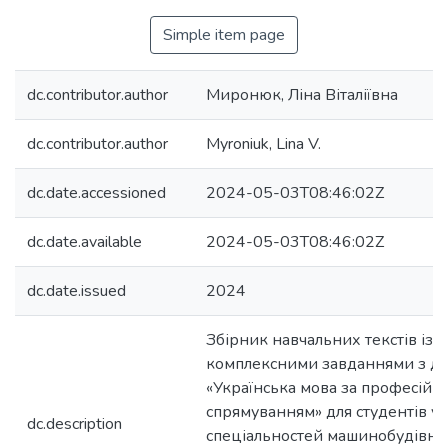
Simple item page
dc.contributor.author
Миронюк, Ліна Віталіївна
dc.contributor.author
Myroniuk, Lina V.
dc.date.accessioned
2024-05-03T08:46:02Z
dc.date.available
2024-05-03T08:46:02Z
dc.date.issued
2024
Збірник навчальних текстів із
комплексними завданнями з д
«Українська мова за професійн
спрямуванням» для студентів ус
dc.description
спеціальностей машинобудівно