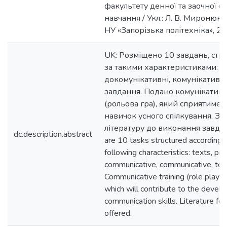
факультету денної та заочної 
навчання / Укл.: Л. В. Миронюк.
НУ «Запорізька політехніка», 202
UK: Розміщено 10 завдань, стр
за такими характеристиками: те
докомунікативні, комунікативні
завдання. Подано комунікативн
(рольова гра), який сприятиме
навичок усного спілкування. З
літературу до виконання завдан
dc.description.abstract
are 10 tasks structured according 
following characteristics: texts, pre
communicative, communicative, text
Communicative training (role play) 
which will contribute to the devel
communication skills. Literature for
offered.