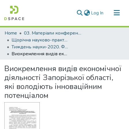
(current)
Log In
Communities & Collections
Home
03. Матеріали конференцій та семінарів
All of DSpace
Щорічна науково-практична конференція «Тиждень науки»
Тиждень науки-2020. Факультет економіки та управління
Statistics
Виокремлення видів економічної діяльності Запорізької області, які володіють інноваційним потенціалом
Виокремлення видів економічної
діяльності Запорізької області,
які володіють інноваційним
потенціалом