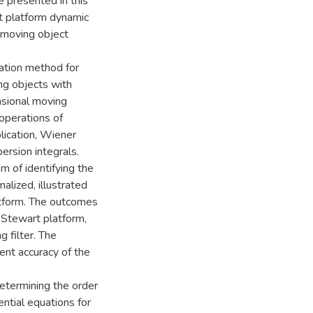
e presented in this
rt platform dynamic
l moving object
ation method for
ng objects with
nsional moving
 operations of
plication, Wiener
ersion integrals.
m of identifying the
alized, illustrated
atform. The outcomes
 Stewart platform,
g filter. The
cient accuracy of the
determining the order
ential equations for