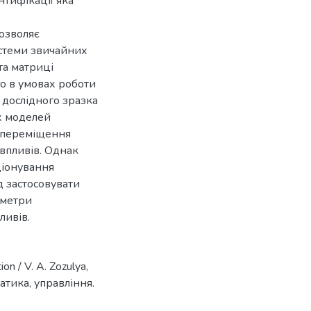
нтифікації яка
озволяє
истеми звичайних
та матриці
го в умовах роботи
дослідного зразка
их моделей
а переміщення
впливів. Однак
ціонування
д застосовувати
аметри
ливів.
on / V. A. Zozulya,
матика, управління.