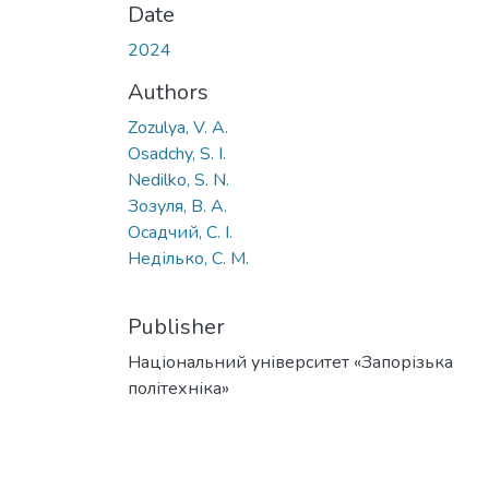
Date
2024
Authors
Zozulya, V. A.
Osadchy, S. І.
Nedilko, S. N.
Зозуля, В. А.
Осадчий, С. І.
Неділько, С. М.
Publisher
Національний університет «Запорізька
політехніка»