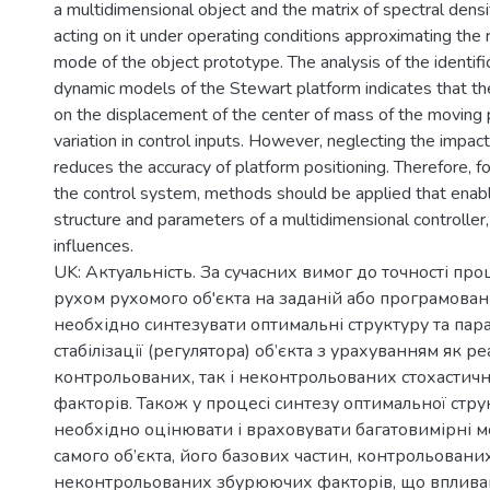
a multidimensional object and the matrix of spectral densi
acting on it under operating conditions approximating the r
mode of the object prototype. The analysis of the identific
dynamic models of the Stewart platform indicates that th
on the displacement of the center of mass of the moving p
variation in control inputs. However, neglecting the impac
reduces the accuracy of platform positioning. Therefore, fo
the control system, methods should be applied that enab
structure and parameters of a multidimensional controller,
influences.
UK: Актуальність. За сучасних вимог до точності пр
рухом рухомого об'єкта на заданій або програмовані
необхідно синтезувати оптимальні структуру та пар
стабілізації (регулятора) об’єкта з урахуванням як р
контрольованих, так і неконтрольованих стохасти
факторів. Також у процесі синтезу оптимальної стр
необхідно оцінювати і враховувати багатовимірні м
самого об’єкта, його базових частин, контрольованих
неконтрольованих збурюючих факторів, що впливаю