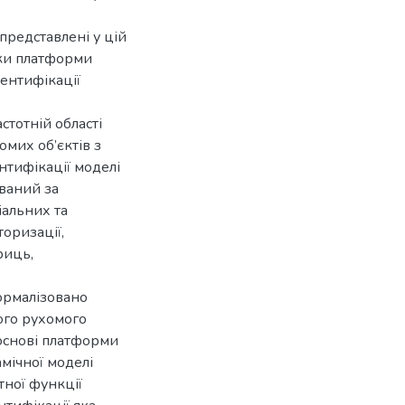
представлені у цій
міки платформи
ентифікації
стотній області
омих об’єктів з
тифікації моделі
ваний за
альних та
оризації,
риць,
ормалізовано
ого рухомого
 основі платформи
мічної моделі
тної функції