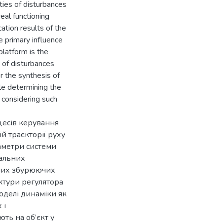
ties of disturbances
eal functioning
ation results of the
e primary influence
latform is the
t of disturbances
r the synthesis of
le determining the
 considering such
оцесів керування
й траєкторії руху
аметри системи
еальних
чних збурюючих
уктури регулятора
оделі динаміки як
 і
ть на об’єкт у