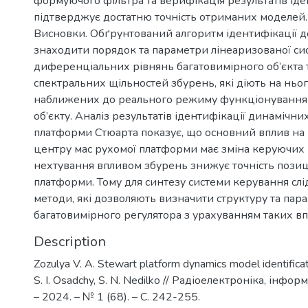
формуючого фільтра та верифікація результатів іде
підтверджує достатню точність отриманих моделей.
Висновки. Обґрунтований алгоритм ідентифікації д
знаходити порядок та параметри лінеаризованої с
диференціальних рівнянь багатовимірного об’єкта 
спектральних щільностей збурень, які діють на ньо
наближених до реального режиму функціонування 
об’єкту. Аналіз результатів ідентифікації динамічн
платформи Стюарта показує, що основний вплив н
центру мас рухомої платформи має зміна керуючих 
нехтування впливом збурень знижує точність пози
платформи. Тому для синтезу системи керування слі
методи, які дозволяють визначити структуру та пар
багатовимірного регулятора з урахуванням таких вп
Description
Zozulya V. A. Stewart platform dynamics model identificati
S. I. Osadchy, S. N. Nedilko // Радіоелектроніка, інфор
– 2024. – № 1 (68). – C. 242-255.