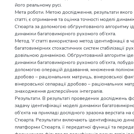
його реальному русі.
Мета роботи. Метою дослідження, результати якого 
статті, є отримання та оцінка точності моделі дина
Стюарта за допомогою обґрунтованого алгоритму ід
динаміки багатовимірного рухомого об’єкта.
Метод. У статті використано метод ідентифікації в ча
багатовимірних стохастичних систем стабілізації рух
довільною динамікою. Обґрунтований алгоритм іден
динаміки багатовимірного рухомого об’єкта, побудо
допомогою операцій додавання, множення поліномі
дробово – раціональних матриць, вінеровської факт
вінеровської сепарації дробово – раціональних мат
знаходження дисперсійних інтегралів.
Результати. В результаті проведених досліджень ф
задачу ідентифікації моделі динаміки багатовимірн
об’єкта на прикладі дослідного зразока верстата на
Стюарта. Результати включають ідентифікацію дина
платформи Стюарта, її передатної функції та переда