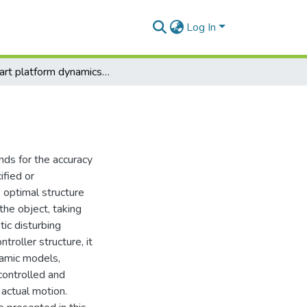
Log In
Stewart platform dynamics model identification
nds for the accuracy
ified or
 optimal structure
the object, taking
tic disturbing
troller structure, it
namic models,
 controlled and
 actual motion.