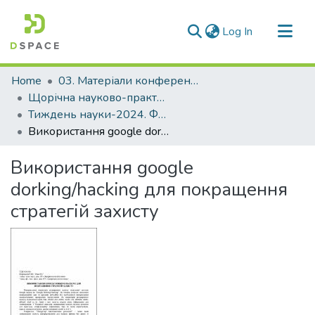
(current)
Log In
Communities & Collections
Home
03. Матеріали конференцій та семінарів
All of DSpace
Щорічна науково-практична конференція «Тиждень науки»
Тиждень науки-2024. Факультет інформаційної безпеки та електронних комунікацій
Statistics
Використання google dorking/hacking для покращення стратегій захисту
Використання google
dorking/hacking для покращення
стратегій захисту