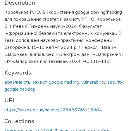
Description
Корольков Р. Ю. Використання google dorking/hacking
для покращення стратегій захисту / Р. Ю. Корольков,
В. І. Рева // Тиждень науки-2024. Факультет
інформаційної безпеки та електронних комунікацій.
Тези доповідей науково-практичної конференції,
Запоріжжя, 15-19 квітня 2024 р. / Редкол. : Вадим
Шаломєєв (відпов. ред.) Електрон. дані. – Запоріжжя :
НУ «Запорізька політехніка», 2024. –С. 118-119.
Keywords
вразливість
,
захист
,
google hacking
,
vulnerability
,
security
,
google hacking
URI
https://eir.zp.edu.ua/handle/123456789/16904
Collections
Тиждень науки-2024. Факультет інформаційної