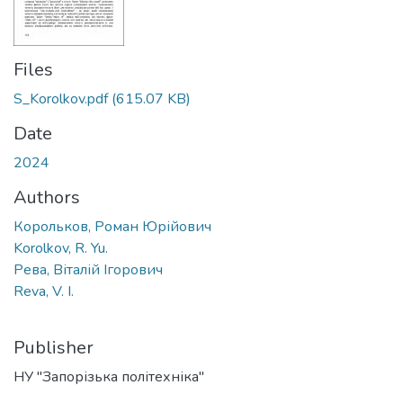
Files
S_Korolkov.pdf
(615.07 KB)
Date
2024
Authors
Корольков, Роман Юрійович
Korolkov, R. Yu.
Рева, Віталій Ігорович
Reva, V. I.
Publisher
НУ "Запорізька політехніка"