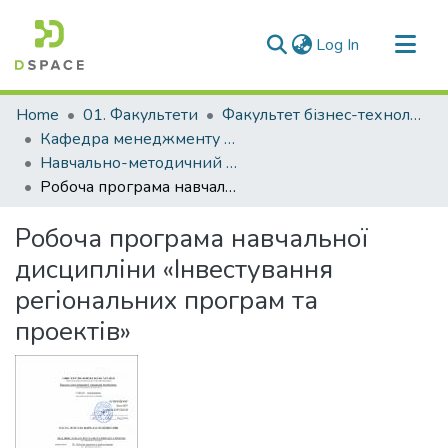
(current)
Log In
Communities & Collections
Home
01. Факультети
Факультет бізнес-технологій та економіки
All of DSpace
Кафедра менеджменту та адміністрування (Кафедра М та А)
Навчально-методичний комплекс дисциплін кафедри М та А
Statistics
Робоча програма навчальної дисципліни «Інвестування регіональних програм та проектів»
Робоча програма навчальної
дисципліни «Інвестування
регіональних програм та
проектів»