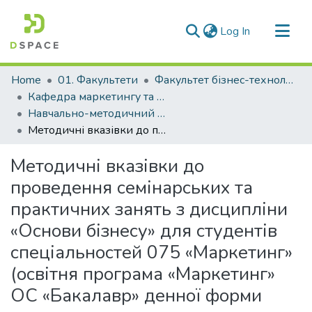
(current)
Log In
Communities & Collections
Home
01. Факультети
Факультет бізнес-технологій та економіки
All of DSpace
Кафедра маркетингу та логістики (Кафедра М та Л)
Навчально-методичний комплекс дисциплін кафедри М та Л
Statistics
Методичні вказівки до проведення семінарських та практичних занять з дисципліни «Основи бізнесу» для студентів спеціальностей 075 «Маркетинг» (освітня програма «Маркетинг» ОС «Бакалавр» денної форми навчання.
Методичні вказівки до
проведення семінарських та
практичних занять з дисципліни
«Основи бізнесу» для студентів
спеціальностей 075 «Маркетинг»
(освітня програма «Маркетинг»
ОС «Бакалавр» денної форми