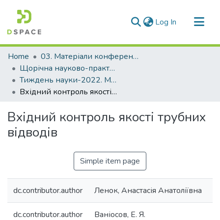
(current)
Log In
Communities & Collections
Home
03. Матеріали конференцій та семінарів
All of DSpace
Щорічна науково-практична конференція «Тиждень науки»
Тиждень науки-2022. Машинобудівний факультет
Statistics
Вхідний контроль якості трубних відводів
Вхідний контроль якості трубних
відводів
Simple item page
dc.contributor.author
Ленок, Анастасія Анатоліївна
dc.contributor.author
Ваніосов, Е. Я.