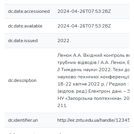
dc.date.accessioned
2024-04-26T07:53:28Z
dc.date.available
2024-04-26T07:53:28Z
dc.date.issued
2022
Ленок А.А. Вхідний контроль яко
трубних відводів / А.А. Ленок, Е.Я
// Тиждень науки-2022. Тези доп
науково-технічної конференції, 
dc.description
18-22 квітня 2022 р. / Редкол. : В
(відпов. ред.) Електрон. дані. – З
НУ «Запорізька політехніка», 2022
211.
dc.identifier.uri
http://eir.zntu.edu.ua/handle/123