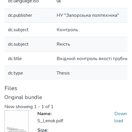
dc.language.iso
uk
dc.publisher
НУ "Запорізька політехніка"
dc.subject
Контроль
dc.subject
Якість
dc.title
Вхідний контроль якості трубних
dc.type
Thesis
Files
Original bundle
Now showing
1 - 1 of 1
Name:
Down
S_Lenok.pdf
load
Size: