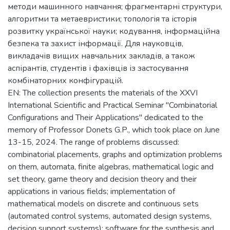
методи машинного навчання; фрагментарні структури,
алгоритми та метаевристики; топологія та історія
розвитку української науки; кодування, інформаційна
безпека та захист інформації. Для науковців,
викладачів вищих навчальних закладів, а також
аспірантів, студентів і фахівців із застосування
комбінаторних конфігурацій.
EN: The collection presents the materials of the XXVI
International Scientific and Practical Seminar "Combinatorial
Configurations and Their Applications" dedicated to the
memory of Professor Donets G.P., which took place on June
13-15, 2024. The range of problems discussed:
combinatorial placements, graphs and optimization problems
on them, automata, finite algebras, mathematical logic and
set theory, game theory and decision theory and their
applications in various fields; implementation of
mathematical models on discrete and continuous sets
(automated control systems, automated design systems,
decision support systems); software for the synthesis and