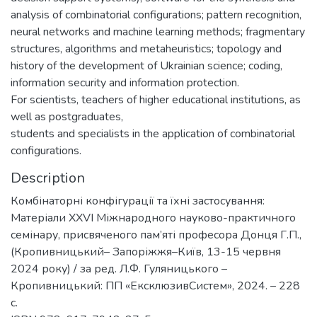
analysis of combinatorial configurations; pattern recognition,
neural networks and machine learning methods; fragmentary
structures, algorithms and metaheuristics; topology and
history of the development of Ukrainian science; coding,
information security and information protection.
For scientists, teachers of higher educational institutions, as
well as postgraduates,
students and specialists in the application of combinatorial
configurations.
Description
Комбінаторні конфігурації та їхні застосування:
Матеріали XXVI Міжнародного науково-практичного
семінару, присвяченого пам’яті професора Донця Г.П.,
(Кропивницький– Запоріжжя–Київ, 13-15 червня
2024 року) / за ред. Л.Ф. Гуляницького –
Кропивницький: ПП «ЕксклюзивСистем», 2024. – 228
с.