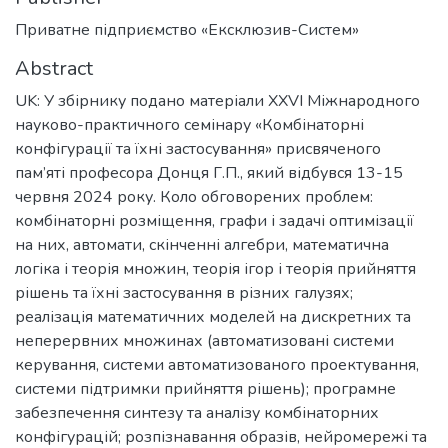
Приватне підприємство «Ексклюзив-Систем»
Abstract
UK: У збірнику подано матеріали XXVІ Міжнародного
науково-практичного семінару «Комбінаторні
конфігурації та їхні застосування» присвяченого
пам’яті професора Донця Г.П., який відбувся 13-15
червня 2024 року. Коло обговорених проблем:
комбінаторні розміщення, графи і задачі оптимізації
на них, автомати, скінченні алгебри, математична
логіка і теорія множин, теорія ігор і теорія прийняття
рішень та їхні застосування в різних галузях;
реалізація математичних моделей на дискретних та
неперервних множинах (автоматизовані системи
керування, системи автоматизованого проектування,
системи підтримки прийняття рішень); програмне
забезпечення синтезу та аналізу комбінаторних
конфігурацій; розпізнавання образів, нейромережі та