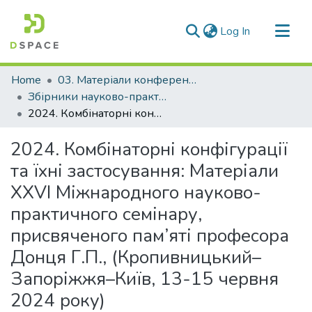
(current)
Log In
Communities & Collections
Home
03. Матеріали конференцій та семінарів
All of DSpace
Збірники науково-практичних семінарів
2024. Комбінаторні конфігурації та їхні застосування: Матеріали XXVI Міжнародного науково-практичного семінару, присвяченого пам’яті професора Донця Г.П., (Кропивницький– Запоріжжя–Київ, 13-15 червня 2024 року)
Statistics
2024. Комбінаторні конфігурації
та їхні застосування: Матеріали
XXVI Міжнародного науково-
практичного семінару,
присвяченого пам’яті професора
Донця Г.П., (Кропивницький–
Запоріжжя–Київ, 13-15 червня
2024 року)