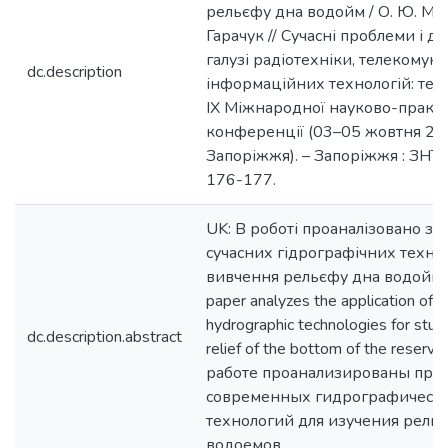
рельєфу дна водойм / О. Ю. Мали
Гарачук // Сучасні проблеми і д
галузі радіотехніки, телекомуні
dc.description
інформаційних технологій: тез
ІХ Міжнародної науково-практ
конференції (03–05 жовтня 2018
Запоріжжя). – Запоріжжя : ЗНТУ,
176-177.
UK: В роботі проаналізовано за
сучасних гідрографічних технол
вивчення рельєфу дна водойм. 
paper analyzes the application of 
hydrographic technologies for stud
dc.description.abstract
relief of the bottom of the reservoi
работе проанализированы при
современных гидрографическ
технологий для изучения рель
водоемов.