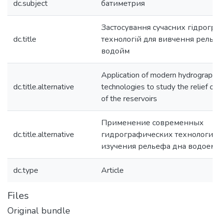
dc.subject
батиметрия
Застосування сучасних гідрогр
dc.title
технологій для вивчення рельє
водойм
Application of modern hydrographi
dc.title.alternative
technologies to study the relief of
of the reservoirs
Применение современных
dc.title.alternative
гидрографических технологий
изучения рельефа дна водоем
dc.type
Article
Files
Original bundle