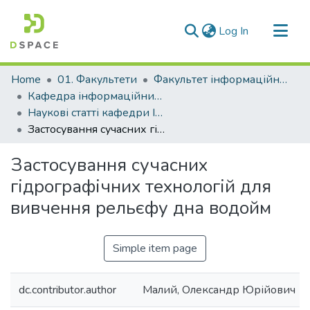
(current)
Log In
Communities & Collections
Home
01. Факультети
Факультет інформаційної безпеки та електронних комунікацій
All of DSpace
Кафедра інформаційних технологій електронних засобів (Кафедра ІТЕЗ)
Наукові статті кафедри ІТЕЗ
Statistics
Застосування сучасних гідрографічних технологій для вивчення рельєфу дна водойм
Застосування сучасних
гідрографічних технологій для
вивчення рельєфу дна водойм
Simple item page
dc.contributor.author
Малий, Олександр Юрійович