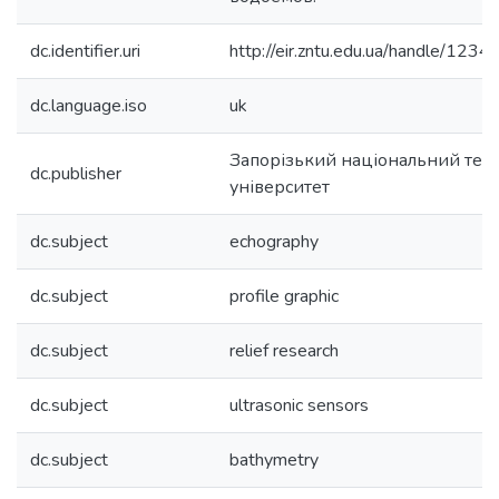
dc.identifier.uri
http://eir.zntu.edu.ua/handle/12
dc.language.iso
uk
Запорізький національний тех
dc.publisher
університет
dc.subject
echography
dc.subject
profile graphic
dc.subject
relief research
dc.subject
ultrasonic sensors
dc.subject
bathymetry