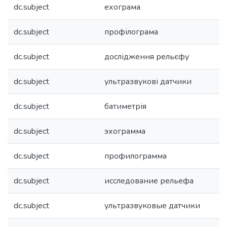
dc.subject
ехограма
dc.subject
профілограма
dc.subject
дослідження рельєфу
dc.subject
ультразвукові датчики
dc.subject
батиметрія
dc.subject
эхограмма
dc.subject
профилограмма
dc.subject
исследование рельефа
dc.subject
ультразвуковые датчики