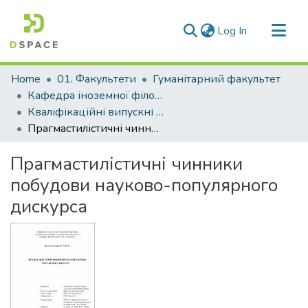
(current)
Log In
Communities & Collections
Home
01. Факультети
Гуманітарний факультет
All of DSpace
Кафедра іноземної філології та перекладу (Кафедра ІФ та П)
Кваліфікаційні випускні роботи здобувачів вищої освіти кафедри ІФ та П
Statistics
Прагмастилістичні чинники побудови науково-популярного дискурса
Прагмастилістичні чинники
побудови науково-популярного
дискурса