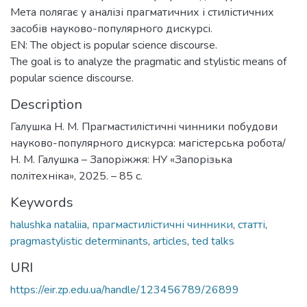
Мета полягає у аналізі прагматичних і стилістичних
засобів науково-популярного дискурсі.
EN: The object is popular science discourse.
The goal is to analyze the pragmatic and stylistic means of
popular science discourse.
Description
Галушка Н. М. Прагмастилістичні чинники побудови
науково-популярного дискурса: магістерська робота/
Н. М. Галушка – Запоріжжя: НУ «Запорізька
політехніка», 2025. – 85 с.
Keywords
halushka nataliia
,
прагмастилістичні чинники
,
статті
,
pragmastylistic determinants
,
articles
,
ted talks
URI
https://eir.zp.edu.ua/handle/123456789/26899