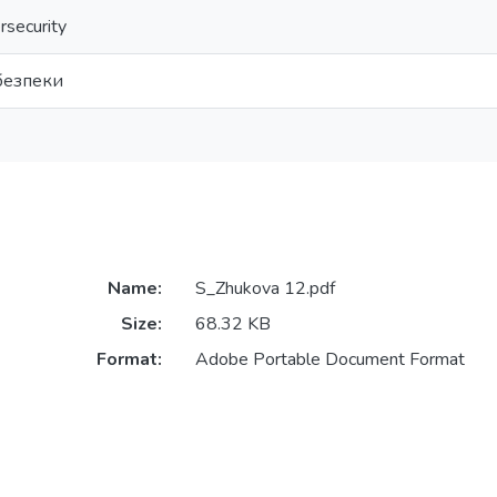
rsecurity
рбезпеки
Name:
S_Zhukova 12.pdf
Size:
68.32 KB
Format:
Adobe Portable Document Format