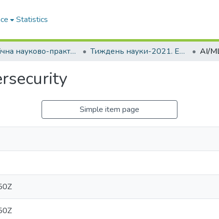
ace
Statistics
Щорічна науково-практична конференція «Тиждень науки»
Тиждень науки-2021. Електротехнічний факультет
rsecurity
Simple item page
50Z
50Z