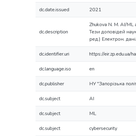
dc.date.issued
2021
Zhukova N. M. AI/ML 
dc.description
Тези доповідей наук
ред.) Електрон. дані
dc.identifier.uri
https://eir.zp.edu.u
dc.language.iso
en
dc.publisher
НУ "Запорізька полі
dc.subject
AI
dc.subject
ML
dc.subject
cybersecurity