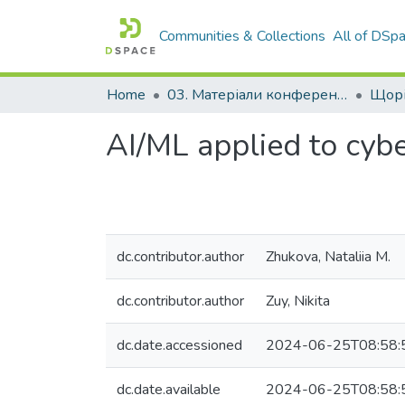
Communities & Collections
All of DSp
Home
03. Матеріали конференцій та семінарів
AI/ML applied to cybe
dc.contributor.author
Zhukova, Nataliia M.
dc.contributor.author
Zuy, Nikita
dc.date.accessioned
2024-06-25T08:58:
dc.date.available
2024-06-25T08:58: