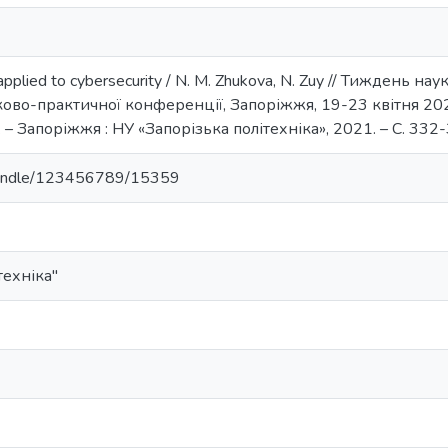
applied to cybersecurity / N. M. Zhukova, N. Zuy // Тиждень 
ово-практичної конференції, Запоріжжя, 19-23 квітня 2021 р
. – Запоріжжя : НУ «Запорізька політехніка», 2021. – С. 332
a/handle/123456789/15359
техніка"