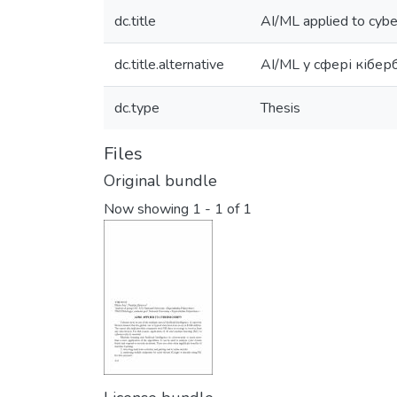
dc.title
AI/ML applied to cybe
dc.title.alternative
AI/ML у сфері кібе
dc.type
Thesis
Files
Original bundle
Now showing
1 - 1 of 1