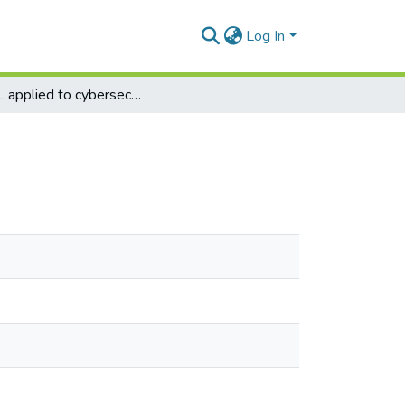
Log In
AI/ML applied to cybersecurity