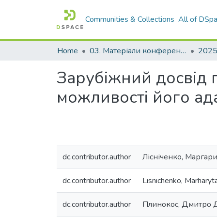
Communities & Collections
All of DSp
Home
03. Матеріали конференцій та семінарів
Зарубіжний досвід 
можливості його ада
dc.contributor.author
Лісніченко, Маргар
dc.contributor.author
Lisnichenko, Marharyta
dc.contributor.author
Плинокос, Дмитро 