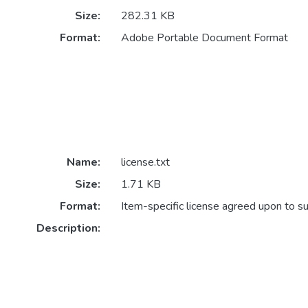
Size:
282.31 KB
Format:
Adobe Portable Document Format
Name:
license.txt
Size:
1.71 KB
Format:
Item-specific license agreed upon to s
Description: