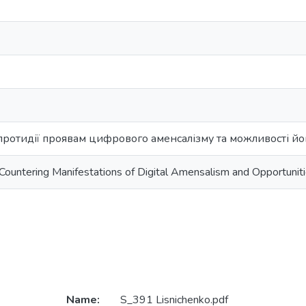
ротидії проявам цифрового аменсалізму та можливості його
Countering Manifestations of Digital Amensalism and Opportunitie
Name:
S_391 Lisnichenko.pdf