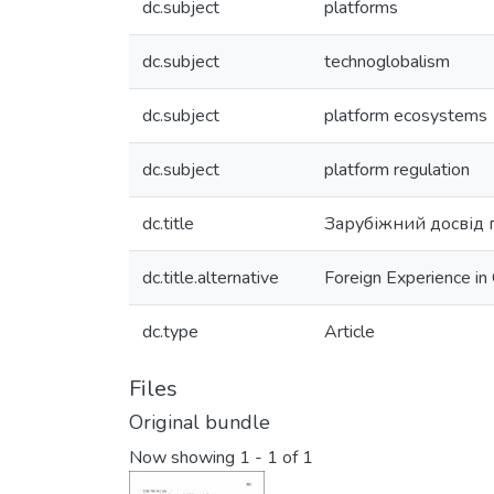
dc.subject
platforms
dc.subject
technoglobalism
dc.subject
platform ecosystems
dc.subject
platform regulation
dc.title
Зарубіжний досвід п
dc.title.alternative
Foreign Experience in 
dc.type
Article
Files
Original bundle
Now showing
1 - 1 of 1