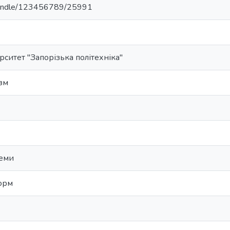
a/handle/123456789/25991
ситет "Запорізька політехніка"
зм
теми
орм