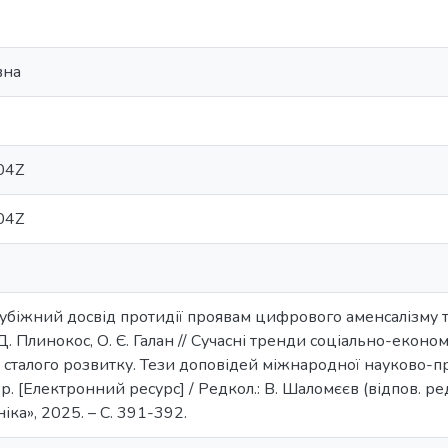
вна
04Z
04Z
рубіжний досвід протидії проявам цифрового аменсалізму та
 Д. Плинокос, О. Є. Галан // Сучасні тренди соціально-еконо
х сталого розвитку. Тези доповідей міжнародної науково-
. [Електронний ресурс] / Редкол.: В. Шаломєєв (відпов. ред
іка», 2025. – С. 391-392.