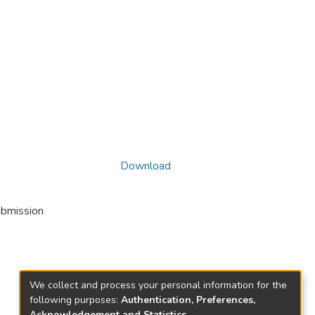
Download
ubmission
We collect and process your personal information for the
following purposes:
Authentication, Preferences,
Acknowledgement and Statistics
.