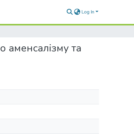
Log In
о аменсалізму та