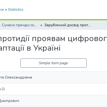
ace
Statistics
2025. Сучасні тренди соціально-економічних перетворень та інтелектуалізації суспільства в умовах сталого розвитку
Зарубіжний досвід протидії проявам цифрового аменсалізму та можливості його адаптації в Україні
протидії проявам цифровог
птації в Україні
Simple item page
ита Олександрівна
 O.
Дмитрович