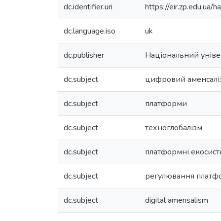
dc.identifier.uri
https://eir.zp.edu.u
dc.language.iso
uk
dc.publisher
Національний універ
dc.subject
цифровий аменсалі
dc.subject
платформи
dc.subject
техноглобалізм
dc.subject
платформні екосис
dc.subject
регулювання платф
dc.subject
digital amensalism