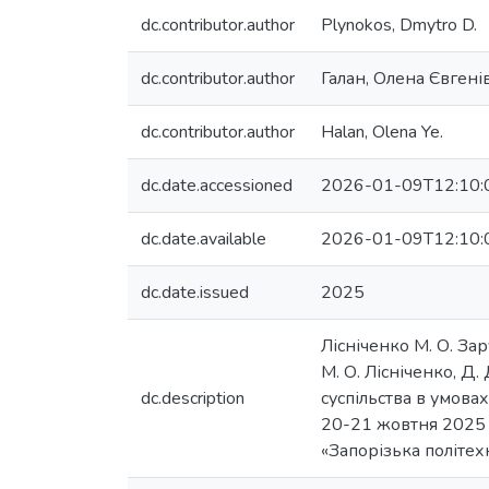
dc.contributor.author
Plynokos, Dmytro D.
dc.contributor.author
Галан, Олена Євгені
dc.contributor.author
Halan, Olena Ye.
dc.date.accessioned
2026-01-09T12:10:
dc.date.available
2026-01-09T12:10:
dc.date.issued
2025
Лісніченко М. О. За
М. О. Лісніченко, Д.
dc.description
суспільства в умова
20-21 жовтня 2025 р
«Запорізька політехн